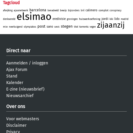
Tagcloud
barcelona
calimero
ajaxnetwerk
complot
afwijking
benadeeld
bewijs
bijzonders
bril
conspiracy
elsimao
jordi
eredivisie
lido
huiswerkoefening
denkwereld
groningen
kiki
madrid
zijaanzij
post
stegen
sano
mie
torrents
neerbuigend
olympiakos
sevic
titel
vegen
Direct naar
Aanmelden
/
inloggen
Ajax Forum
Stand
Kalender
E-zine (nieuwsbrief)
Nieuwsarchief
Over ons
Voor webmasters
Disclaimer
Privacy