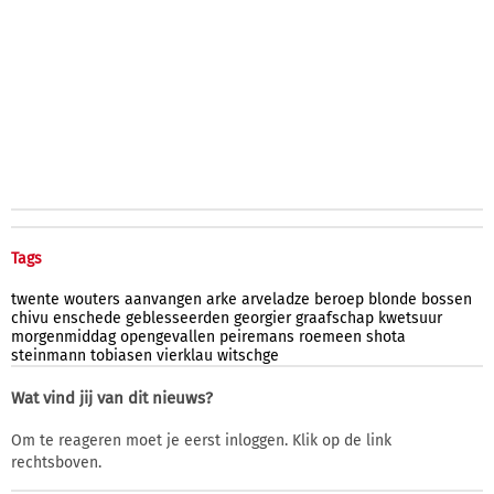
Tags
twente
wouters
aanvangen
arke
arveladze
beroep
blonde
bossen
chivu
enschede
geblesseerden
georgier
graafschap
kwetsuur
morgenmiddag
opengevallen
peiremans
roemeen
shota
steinmann
tobiasen
vierklau
witschge
Wat vind jij van dit nieuws?
Om te reageren moet je eerst inloggen. Klik op de link
rechtsboven.