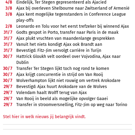
4/
8
Eindelijk, Ter Stegen gepresenteerd als Ajacied
3/
8
Ajax bij overleven Shelbourne naar Zwitserland of Armenië
3/
8
Ajax kent mogelijke tegenstanders in Conference League
play-offs
2/
8
Leonardo en Tolu voor het eerst trefzeker bij winnend Ajax
31/
7
Godts gespot in Porto, transfer naar Paris in de maak
31/
7
Ajax plukt vruchten van maandenlange gesprekken
31/
7
Vanuit het niets kondigt Ajax ook Brandt aan
31/
7
Bevestigd: Fitz-Jim vervolgt carrière in Turijn
30/
7
Hattrick Gloukh velt oordeel over Vojvodina, Ajax naar
Dublin
30/
7
Transfer Ter Stegen lijkt toch nog rond te komen
30/
7
Ajax krijgt concurrentie in strijd om Van Rooij
30/
7
Wolverhampton lijkt niet rouwig om vertrek Arokodare
29/
7
Bevestigd: Ajax huurt Arokodare van de Wolves
29/
7
Volendam haalt Wolff terug van Ajax
29/
7
Van Rooij in beeld als mogelijke opvolger Gaaei
29/
7
Transfer in stroomversnelling, Fitz-Jim op weg naar Torino
Stel hier in welk nieuws jij belangrijk vindt.