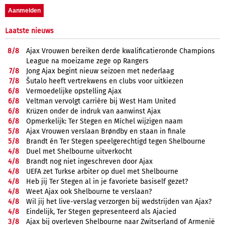
Laatste nieuws
8/
8
Ajax Vrouwen bereiken derde kwalificatieronde Champions
League na moeizame zege op Rangers
7/
8
Jong Ajax begint nieuw seizoen met nederlaag
7/
8
Šutalo heeft vertrekwens en clubs voor uitkiezen
6/
8
Vermoedelijke opstelling Ajax
6/
8
Veltman vervolgt carrière bij West Ham United
6/
8
Krüzen onder de indruk van aanwinst Ajax
6/
8
Opmerkelijk: Ter Stegen en Míchel wijzigen naam
5/
8
Ajax Vrouwen verslaan Brøndby en staan in finale
5/
8
Brandt én Ter Stegen speelgerechtigd tegen Shelbourne
4/
8
Duel met Shelbourne uitverkocht
4/
8
Brandt nog niet ingeschreven door Ajax
4/
8
UEFA zet Turkse arbiter op duel met Shelbourne
4/
8
Heb jij Ter Stegen al in je favoriete basiself gezet?
4/
8
Weet Ajax ook Shelbourne te verslaan?
4/
8
Wil jij het live-verslag verzorgen bij wedstrijden van Ajax?
4/
8
Eindelijk, Ter Stegen gepresenteerd als Ajacied
3/
8
Ajax bij overleven Shelbourne naar Zwitserland of Armenië