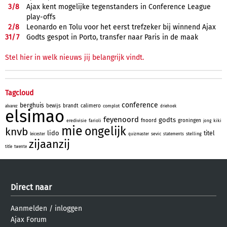
3/
8
Ajax kent mogelijke tegenstanders in Conference League
play-offs
2/
8
Leonardo en Tolu voor het eerst trefzeker bij winnend Ajax
31/
7
Godts gespot in Porto, transfer naar Paris in de maak
Stel hier in welk nieuws jij belangrijk vindt.
Tagcloud
conference
berghuis
bewijs
brandt
calimero
complot
alvarez
driehoek
elsimao
feyenoord
godts
fnoord
groningen
eredivisie
farioli
kiki
jong
mie
ongelijk
knvb
lido
titel
sevic
stelling
leicester
quizmaster
statements
zijaanzij
title
twente
Direct naar
Aanmelden
/
inloggen
Ajax Forum