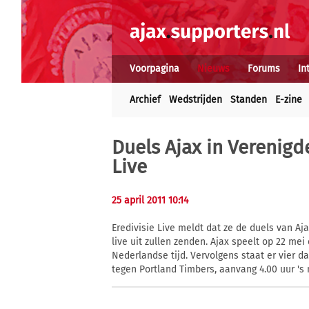
Voorpagina
Nieuws
Forums
In
Archief
Wedstrijden
Standen
E-zine
Duels Ajax in Verenigde
Live
25 april 2011 10:14
Eredivisie Live meldt dat ze de duels van Aj
live uit zullen zenden. Ajax speelt op 22 me
Nederlandse tijd. Vervolgens staat er vier 
tegen Portland Timbers, aanvang 4.00 uur 's