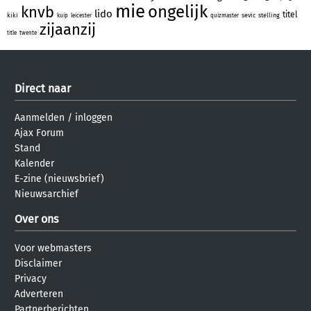
mie
ongelijk
knvb
lido
titel
kiki
sevic
stelling
kuip
leicester
quizmaster
zijaanzij
title
twente
Direct naar
Aanmelden
/
inloggen
Ajax Forum
Stand
Kalender
E-zine (nieuwsbrief)
Nieuwsarchief
Over ons
Voor webmasters
Disclaimer
Privacy
Adverteren
Partnerberichten