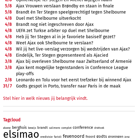
5/
8
Ajax Vrouwen verslaan Brøndby en staan in finale
5/
8
Brandt én Ter Stegen speelgerechtigd tegen Shelbourne
4/
8
Duel met Shelbourne uitverkocht
4/
8
Brandt nog niet ingeschreven door Ajax
4/
8
UEFA zet Turkse arbiter op duel met Shelbourne
4/
8
Heb jij Ter Stegen al in je favoriete basiself gezet?
4/
8
Weet Ajax ook Shelbourne te verslaan?
4/
8
Wil jij het live-verslag verzorgen bij wedstrijden van Ajax?
4/
8
Eindelijk, Ter Stegen gepresenteerd als Ajacied
3/
8
Ajax bij overleven Shelbourne naar Zwitserland of Armenië
3/
8
Ajax kent mogelijke tegenstanders in Conference League
play-offs
2/
8
Leonardo en Tolu voor het eerst trefzeker bij winnend Ajax
31/
7
Godts gespot in Porto, transfer naar Paris in de maak
Stel hier in welk nieuws jij belangrijk vindt.
Tagcloud
conference
berghuis
brandt
bewijs
calimero
complot
alvarez
driehoek
elsimao
feyenoord
godts
groningen
fnoord
eredivisie
farioli
jong