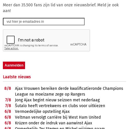
Meer dan 35.500 fans zijn lid van onze nieuwsbrief. Meld je ook
aan!
Laatste nieuws
8/
8
Ajax Vrouwen bereiken derde kwalificatieronde Champions
League na moeizame zege op Rangers
7/
8
Jong Ajax begint nieuw seizoen met nederlaag
7/
8
Šutalo heeft vertrekwens en clubs voor uitkiezen
6/
8
Vermoedelijke opstelling Ajax
6/
8
Veltman vervolgt carrière bij West Ham United
6/
8
Krüzen onder de indruk van aanwinst Ajax
6/
8
Opmerkelijk: Ter Stegen en Míchel wijzigen naam