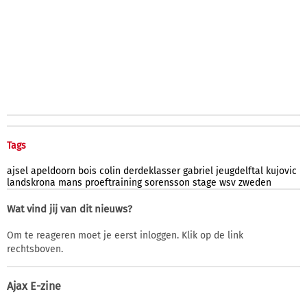
Tags
ajsel
apeldoorn
bois
colin
derdeklasser
gabriel
jeugdelftal
kujovic
landskrona
mans
proeftraining
sorensson
stage
wsv
zweden
Wat vind jij van dit nieuws?
Om te reageren moet je eerst inloggen. Klik op de link
rechtsboven.
Ajax E-zine