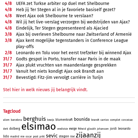
4/
8
UEFA zet Turkse arbiter op duel met Shelbourne
4/
8
Heb jij Ter Stegen al in je favoriete basiself gezet?
4/
8
Weet Ajax ook Shelbourne te verslaan?
4/
8
Wil jij het live-verslag verzorgen bij wedstrijden van Ajax?
4/
8
Eindelijk, Ter Stegen gepresenteerd als Ajacied
3/
8
Ajax bij overleven Shelbourne naar Zwitserland of Armenië
3/
8
Ajax kent mogelijke tegenstanders in Conference League
play-offs
2/
8
Leonardo en Tolu voor het eerst trefzeker bij winnend Ajax
31/
7
Godts gespot in Porto, transfer naar Paris in de maak
31/
7
Ajax plukt vruchten van maandenlange gesprekken
31/
7
Vanuit het niets kondigt Ajax ook Brandt aan
31/
7
Bevestigd: Fitz-Jim vervolgt carrière in Turijn
Stel hier in welk nieuws jij belangrijk vindt.
Tagcloud
berghuis
bounida
blumenkraft
alom
brandt
carrizo
complot
barcelona
bewijs
conceicao
elsimao
dolberg
ewige
jordi
leonardo
fitheid
gloukh
derk
eredivisie
johanssen
zijaanzij
sevic
lido
stegen
madrid
post
mie
oscar
prikt
titel