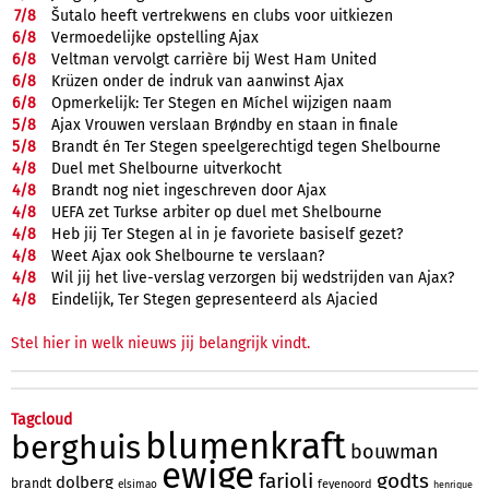
7/
8
Šutalo heeft vertrekwens en clubs voor uitkiezen
6/
8
Vermoedelijke opstelling Ajax
6/
8
Veltman vervolgt carrière bij West Ham United
6/
8
Krüzen onder de indruk van aanwinst Ajax
6/
8
Opmerkelijk: Ter Stegen en Míchel wijzigen naam
5/
8
Ajax Vrouwen verslaan Brøndby en staan in finale
5/
8
Brandt én Ter Stegen speelgerechtigd tegen Shelbourne
4/
8
Duel met Shelbourne uitverkocht
4/
8
Brandt nog niet ingeschreven door Ajax
4/
8
UEFA zet Turkse arbiter op duel met Shelbourne
4/
8
Heb jij Ter Stegen al in je favoriete basiself gezet?
4/
8
Weet Ajax ook Shelbourne te verslaan?
4/
8
Wil jij het live-verslag verzorgen bij wedstrijden van Ajax?
4/
8
Eindelijk, Ter Stegen gepresenteerd als Ajacied
Stel hier in welk nieuws jij belangrijk vindt.
Tagcloud
blumenkraft
berghuis
bouwman
ewige
farioli
godts
dolberg
brandt
feyenoord
elsimao
henrique