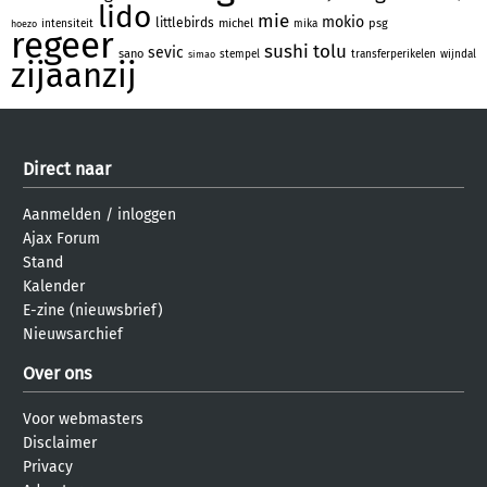
lido
mie
mokio
littlebirds
michel
psg
intensiteit
mika
hoezo
regeer
sushi
tolu
sevic
sano
stempel
transferperikelen
wijndal
simao
zijaanzij
Direct naar
Aanmelden
/
inloggen
Ajax Forum
Stand
Kalender
E-zine (nieuwsbrief)
Nieuwsarchief
Over ons
Voor webmasters
Disclaimer
Privacy