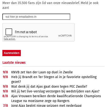
Meer dan 35.500 fans zijn lid van onze nieuwsbrief. Meld je ook
aan!
Laatste nieuws
9/
8
KNVB zet Van der Laan op duel in Zwolle
9/
8
Heb jij Brandt en Ter Stegen al in je favoriete opstelling
gezet?
9/
8
Wat denk jij dat Ajax gaat doen tegen PEC Zwolle?
9/
8
Wil jij het live-verslag verzorgen bij wedstrijden van Ajax?
8/
8
Ajax Vrouwen bereiken derde kwalificatieronde Champions
League na moeizame zege op Rangers
7/
8
Jong Ajax begint nieuw seizoen met nederlaag