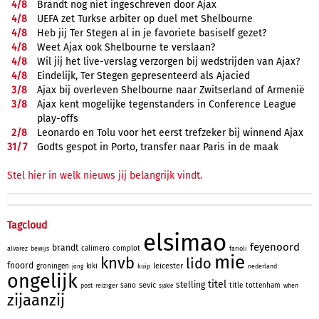
4/
8
Brandt nog niet ingeschreven door Ajax
4/
8
UEFA zet Turkse arbiter op duel met Shelbourne
4/
8
Heb jij Ter Stegen al in je favoriete basiself gezet?
4/
8
Weet Ajax ook Shelbourne te verslaan?
4/
8
Wil jij het live-verslag verzorgen bij wedstrijden van Ajax?
4/
8
Eindelijk, Ter Stegen gepresenteerd als Ajacied
3/
8
Ajax bij overleven Shelbourne naar Zwitserland of Armenië
3/
8
Ajax kent mogelijke tegenstanders in Conference League
play-offs
2/
8
Leonardo en Tolu voor het eerst trefzeker bij winnend Ajax
31/
7
Godts gespot in Porto, transfer naar Paris in de maak
Stel hier in welk nieuws jij belangrijk vindt.
Tagcloud
elsimao
feyenoord
brandt
calimero
complot
alvarez
bewijs
farioli
mie
knvb
lido
fnoord
leicester
groningen
kiki
kuip
nederland
jong
ongelijk
titel
stelling
sevic
sano
title
tottenham
post
reiziger
when
sjakie
zijaanzij