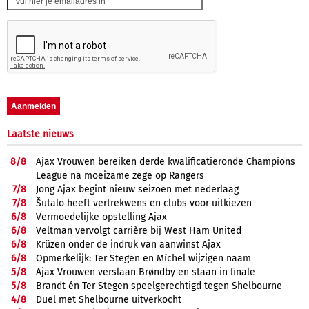
Laatste nieuws
8/
8
Ajax Vrouwen bereiken derde kwalificatieronde Champions
League na moeizame zege op Rangers
7/
8
Jong Ajax begint nieuw seizoen met nederlaag
7/
8
Šutalo heeft vertrekwens en clubs voor uitkiezen
6/
8
Vermoedelijke opstelling Ajax
6/
8
Veltman vervolgt carrière bij West Ham United
6/
8
Krüzen onder de indruk van aanwinst Ajax
6/
8
Opmerkelijk: Ter Stegen en Míchel wijzigen naam
5/
8
Ajax Vrouwen verslaan Brøndby en staan in finale
5/
8
Brandt én Ter Stegen speelgerechtigd tegen Shelbourne
4/
8
Duel met Shelbourne uitverkocht