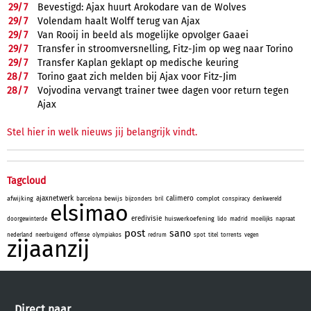
29/
7
Bevestigd: Ajax huurt Arokodare van de Wolves
29/
7
Volendam haalt Wolff terug van Ajax
29/
7
Van Rooij in beeld als mogelijke opvolger Gaaei
29/
7
Transfer in stroomversnelling, Fitz-Jim op weg naar Torino
29/
7
Transfer Kaplan geklapt op medische keuring
28/
7
Torino gaat zich melden bij Ajax voor Fitz-Jim
28/
7
Vojvodina vervangt trainer twee dagen voor return tegen
Ajax
Stel hier in welk nieuws jij belangrijk vindt.
Tagcloud
ajaxnetwerk
calimero
afwijking
bewijs
complot
barcelona
bijzonders
bril
conspiracy
denkwereld
elsimao
eredivisie
huiswerkoefening
doorgewinterde
lido
madrid
moeilijks
napraat
post
sano
nederland
neerbuigend
offense
olympiakos
redrum
spot
titel
torrents
vegen
zijaanzij
Direct naar