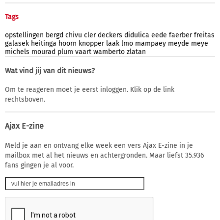
Tags
opstellingen
bergd
chivu
cler
deckers
didulica
eede
faerber
freitas
galasek
heitinga
hoorn
knopper
laak
lmo
mampaey
meyde
meye
michels
mourad
plum
vaart
wamberto
zlatan
Wat vind jij van dit nieuws?
Om te reageren moet je eerst inloggen. Klik op de link
rechtsboven.
Ajax E-zine
Meld je aan en ontvang elke week een vers Ajax E-zine in je
mailbox met al het nieuws en achtergronden. Maar liefst 35.936
fans gingen je al voor.