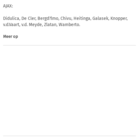
AJAX:
Didulica, De Cler, Bergd?lmo, Chivu, Heitinga, Galasek, Knopper,
v.d.Vaart, v.d. Meyde, Zlatan, Wamberto.
Meer op