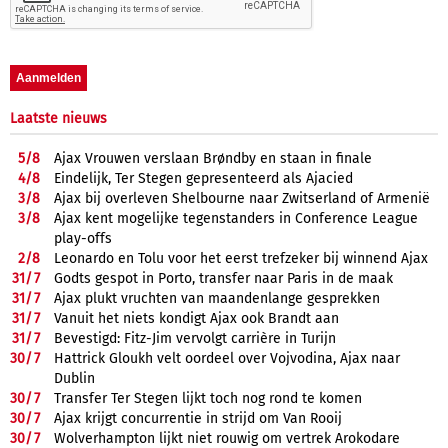
Laatste nieuws
5/
8
Ajax Vrouwen verslaan Brøndby en staan in finale
4/
8
Eindelijk, Ter Stegen gepresenteerd als Ajacied
3/
8
Ajax bij overleven Shelbourne naar Zwitserland of Armenië
3/
8
Ajax kent mogelijke tegenstanders in Conference League
play-offs
2/
8
Leonardo en Tolu voor het eerst trefzeker bij winnend Ajax
31/
7
Godts gespot in Porto, transfer naar Paris in de maak
31/
7
Ajax plukt vruchten van maandenlange gesprekken
31/
7
Vanuit het niets kondigt Ajax ook Brandt aan
31/
7
Bevestigd: Fitz-Jim vervolgt carrière in Turijn
30/
7
Hattrick Gloukh velt oordeel over Vojvodina, Ajax naar
Dublin
30/
7
Transfer Ter Stegen lijkt toch nog rond te komen
30/
7
Ajax krijgt concurrentie in strijd om Van Rooij
30/
7
Wolverhampton lijkt niet rouwig om vertrek Arokodare