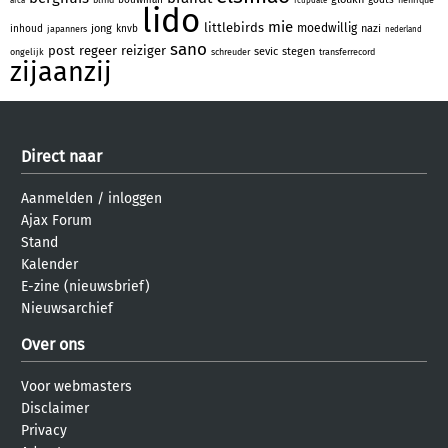
afca
fcupdate
lido
mie
littlebirds
moedwillig
jong
nazi
inhoud
knvb
japanners
nederland
sano
post
regeer
reiziger
sevic
stegen
ongelijk
schreuder
transferrecord
zijaanzij
Direct naar
Aanmelden
/
inloggen
Ajax Forum
Stand
Kalender
E-zine (nieuwsbrief)
Nieuwsarchief
Over ons
Voor webmasters
Disclaimer
Privacy