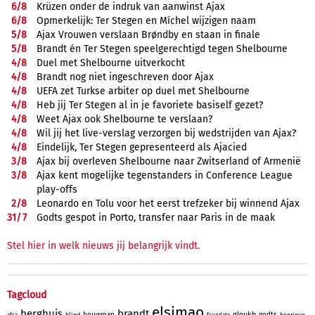
6/
8
Krüzen onder de indruk van aanwinst Ajax
6/
8
Opmerkelijk: Ter Stegen en Míchel wijzigen naam
5/
8
Ajax Vrouwen verslaan Brøndby en staan in finale
5/
8
Brandt én Ter Stegen speelgerechtigd tegen Shelbourne
4/
8
Duel met Shelbourne uitverkocht
4/
8
Brandt nog niet ingeschreven door Ajax
4/
8
UEFA zet Turkse arbiter op duel met Shelbourne
4/
8
Heb jij Ter Stegen al in je favoriete basiself gezet?
4/
8
Weet Ajax ook Shelbourne te verslaan?
4/
8
Wil jij het live-verslag verzorgen bij wedstrijden van Ajax?
4/
8
Eindelijk, Ter Stegen gepresenteerd als Ajacied
3/
8
Ajax bij overleven Shelbourne naar Zwitserland of Armenië
3/
8
Ajax kent mogelijke tegenstanders in Conference League
play-offs
2/
8
Leonardo en Tolu voor het eerst trefzeker bij winnend Ajax
31/
7
Godts gespot in Porto, transfer naar Paris in de maak
Stel hier in welk nieuws jij belangrijk vindt.
Tagcloud
elsimao
berghuis
brandt
gloukh
bouwman
godts
blind
henrique