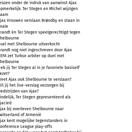
rüzen onder de indruk van aanwinst Ajax
pmerkelijk: Ter Stegen en Míchel wijzigen
naam
jax Vrouwen verslaan Brøndby en staan in
inale
randt én Ter Stegen speelgerechtigd tegen
helbourne
uel met Shelbourne uitverkocht
randt nog niet ingeschreven door Ajax
EFA zet Turkse arbiter op duel met
helbourne
eb jij Ter Stegen al in je favoriete basiself
ezet?
eet Ajax ook Shelbourne te verslaan?
il jij het live-verslag verzorgen bij
edstrijden van Ajax?
indelijk, Ter Stegen gepresenteerd als
jacied
jax bij overleven Shelbourne naar
witserland of Armenië
jax kent mogelijke tegenstanders in
onference League play-offs