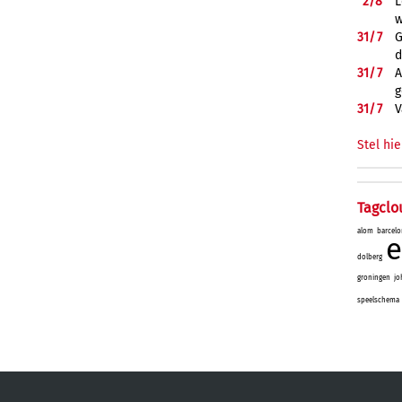
2/
8
L
w
31/
7
G
d
31/
7
A
g
31/
7
V
Stel hie
Tagclo
alom
barcelo
e
dolberg
groningen
jo
speelschema