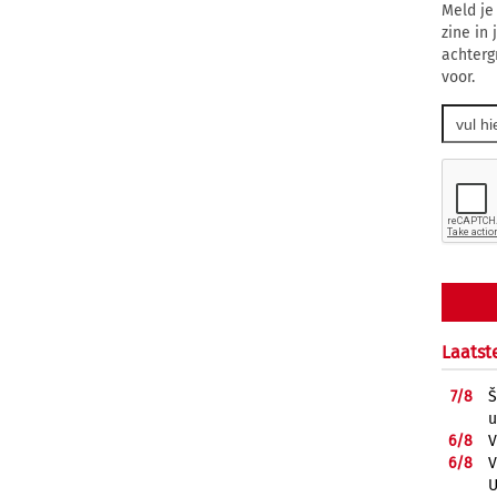
Meld je
zine in
achterg
voor.
Laatst
7/
8
Š
u
6/
8
V
6/
8
V
U