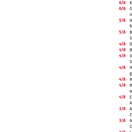
6/
8
K
6/
8
O
5/
8
A
f
5/
8
B
S
4/
8
D
4/
8
B
4/
8
U
S
4/
8
H
g
4/
8
W
4/
8
W
w
4/
8
E
A
3/
8
A
Z
3/
8
A
C