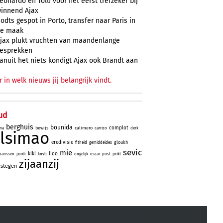
eonardo en Tolu voor het eerst trefzeker bij
innend Ajax
odts gespot in Porto, transfer naar Paris in
e maak
jax plukt vruchten van maandenlange
esprekken
anuit het niets kondigt Ajax ook Brandt aan
r in welk nieuws jij belangrijk vindt.
ud
berghuis
bounida
complot
bewijs
calimero
na
carrizo
derk
lsimao
eredivisie
gloukh
fitheid
gemiddeldes
sevic
mie
kiki
lido
jordi
hanssen
knvb
ongelijk
oscar
post
prikt
zijaanzij
stegen