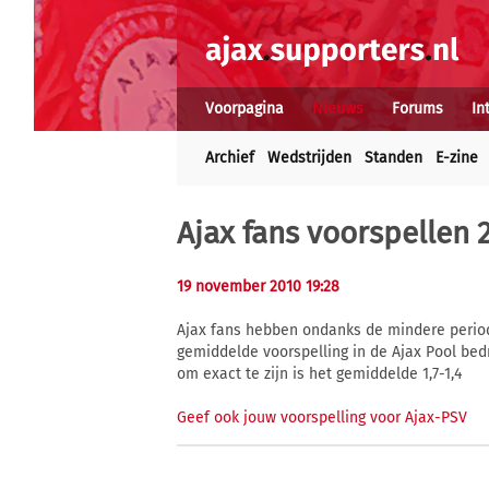
Voorpagina
Nieuws
Forums
In
Archief
Wedstrijden
Standen
E-zine
Ajax fans voorspellen 2
19 november 2010 19:28
Ajax fans hebben ondanks de mindere period
gemiddelde voorspelling in de Ajax Pool bedr
om exact te zijn is het gemiddelde 1,7-1,4
Geef ook jouw voorspelling voor Ajax-PSV