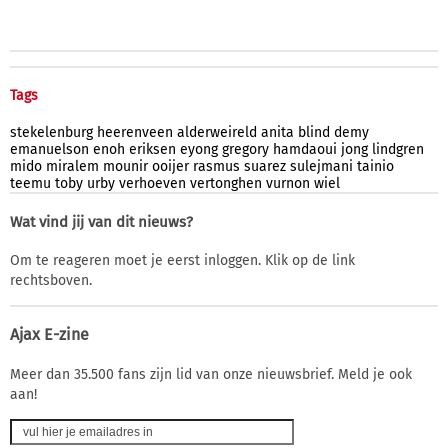
Tags
stekelenburg
heerenveen
alderweireld
anita
blind
demy
emanuelson
enoh
eriksen
eyong
gregory
hamdaoui
jong
lindgren
mido
miralem
mounir
ooijer
rasmus
suarez
sulejmani
tainio
teemu
toby
urby
verhoeven
vertonghen
vurnon
wiel
Wat vind jij van dit nieuws?
Om te reageren moet je eerst inloggen. Klik op de link
rechtsboven.
Ajax E-zine
Meer dan 35.500 fans zijn lid van onze nieuwsbrief. Meld je ook
aan!