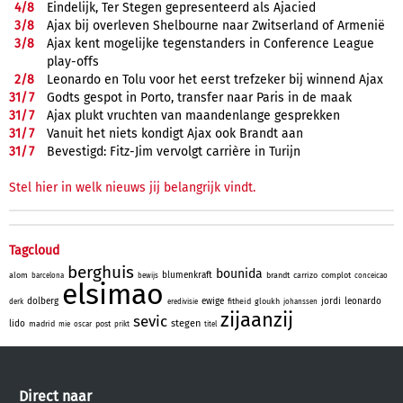
4/
8
Eindelijk, Ter Stegen gepresenteerd als Ajacied
3/
8
Ajax bij overleven Shelbourne naar Zwitserland of Armenië
3/
8
Ajax kent mogelijke tegenstanders in Conference League
play-offs
2/
8
Leonardo en Tolu voor het eerst trefzeker bij winnend Ajax
31/
7
Godts gespot in Porto, transfer naar Paris in de maak
31/
7
Ajax plukt vruchten van maandenlange gesprekken
31/
7
Vanuit het niets kondigt Ajax ook Brandt aan
31/
7
Bevestigd: Fitz-Jim vervolgt carrière in Turijn
Stel hier in welk nieuws jij belangrijk vindt.
Tagcloud
berghuis
bounida
blumenkraft
alom
brandt
carrizo
complot
barcelona
bewijs
conceicao
elsimao
dolberg
ewige
jordi
leonardo
fitheid
gloukh
derk
eredivisie
johanssen
zijaanzij
sevic
stegen
lido
madrid
post
mie
oscar
prikt
titel
Direct naar