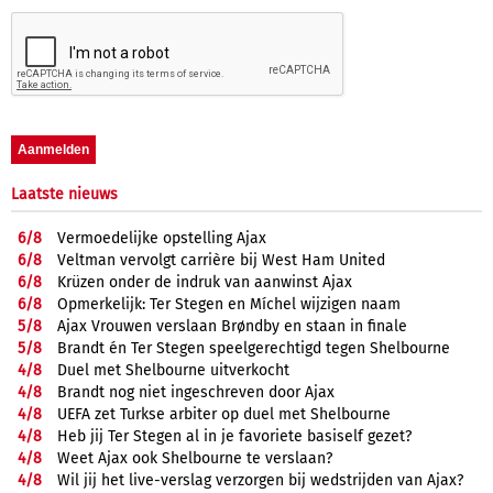
Laatste nieuws
6/
8
Vermoedelijke opstelling Ajax
6/
8
Veltman vervolgt carrière bij West Ham United
6/
8
Krüzen onder de indruk van aanwinst Ajax
6/
8
Opmerkelijk: Ter Stegen en Míchel wijzigen naam
5/
8
Ajax Vrouwen verslaan Brøndby en staan in finale
5/
8
Brandt én Ter Stegen speelgerechtigd tegen Shelbourne
4/
8
Duel met Shelbourne uitverkocht
4/
8
Brandt nog niet ingeschreven door Ajax
4/
8
UEFA zet Turkse arbiter op duel met Shelbourne
4/
8
Heb jij Ter Stegen al in je favoriete basiself gezet?
4/
8
Weet Ajax ook Shelbourne te verslaan?
4/
8
Wil jij het live-verslag verzorgen bij wedstrijden van Ajax?