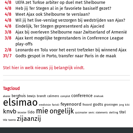
4/
8
UEFA zet Turkse arbiter op duel met Shelbourne
4/
8
Heb jij Ter Stegen al in je favoriete basiself gezet?
4/
8
Weet Ajax ook Shelbourne te verslaan?
4/
8
Wil jij het live-verslag verzorgen bij wedstrijden van Ajax?
4/
8
Eindelijk, Ter Stegen gepresenteerd als Ajacied
3/
8
Ajax bij overleven Shelbourne naar Zwitserland of Armenië
3/
8
Ajax kent mogelijke tegenstanders in Conference League
play-offs
2/
8
Leonardo en Tolu voor het eerst trefzeker bij winnend Ajax
31/
7
Godts gespot in Porto, transfer naar Paris in de maak
Stel hier in welk nieuws jij belangrijk vindt.
Tagcloud
conference
berghuis
bewijs
brandt
calimero
complot
alvarez
driehoek
elsimao
feyenoord
godts
fnoord
groningen
eredivisie
farioli
kiki
jong
mie
ongelijk
knvb
lido
titel
sevic
stelling
leicester
quizmaster
statements
zijaanzij
title
twente