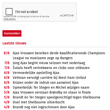
Laatste nieuws
8/
8
Ajax Vrouwen bereiken derde kwalificatieronde Champions
League na moeizame zege op Rangers
7/
8
Jong Ajax begint nieuw seizoen met nederlaag
7/
8
Šutalo heeft vertrekwens en clubs voor uitkiezen
6/
8
Vermoedelijke opstelling Ajax
6/
8
Veltman vervolgt carrière bij West Ham United
6/
8
Krüzen onder de indruk van aanwinst Ajax
6/
8
Opmerkelijk: Ter Stegen en Míchel wijzigen naam
5/
8
Ajax Vrouwen verslaan Brøndby en staan in finale
5/
8
Brandt én Ter Stegen speelgerechtigd tegen Shelbourne
4/
8
Duel met Shelbourne uitverkocht
4/
8
Brandt nog niet ingeschreven door Ajax