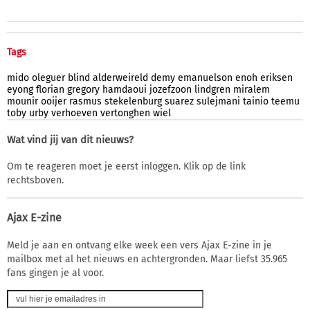
Tags
mido
oleguer
blind
alderweireld
demy
emanuelson
enoh
eriksen
eyong
florian
gregory
hamdaoui
jozefzoon
lindgren
miralem
mounir
ooijer
rasmus
stekelenburg
suarez
sulejmani
tainio
teemu
toby
urby
verhoeven
vertonghen
wiel
Wat vind jij van dit nieuws?
Om te reageren moet je eerst inloggen. Klik op de link
rechtsboven.
Ajax E-zine
Meld je aan en ontvang elke week een vers Ajax E-zine in je
mailbox met al het nieuws en achtergronden. Maar liefst 35.965
fans gingen je al voor.