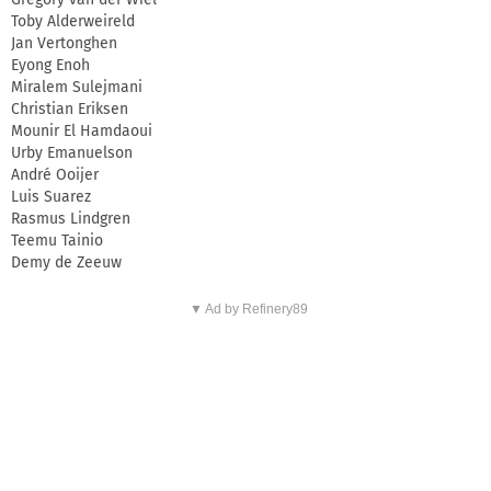
Toby Alderweireld
Jan Vertonghen
Eyong Enoh
Miralem Sulejmani
Christian Eriksen
Mounir El Hamdaoui
Urby Emanuelson
André Ooijer
Luis Suarez
Rasmus Lindgren
Teemu Tainio
Demy de Zeeuw
▼ Ad by Refinery89