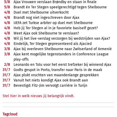
5/
8
Ajax Vrouwen verslaan Brøndby en staan in finale
5/
8
Brandt én Ter Stegen speelgerechtigd tegen Shelbourne
4/
8
Duel met Shelbourne uitverkocht
4/
8
Brandt nog niet ingeschreven door Ajax
4/
8
UEFA zet Turkse arbiter op duel met Shelbourne
4/
8
Heb jij Ter Stegen al in je favoriete basiself gezet?
4/
8
Weet Ajax ook Shelbourne te verslaan?
4/
8
Wil jij het live-verslag verzorgen bij wedstrijden van Ajax?
4/
8
Eindelijk, Ter Stegen gepresenteerd als Ajacied
3/
8
Ajax bij overleven Shelbourne naar Zwitserland of Armenië
3/
8
Ajax kent mogelijke tegenstanders in Conference League
play-offs
2/
8
Leonardo en Tolu voor het eerst trefzeker bij winnend Ajax
31/
7
Godts gespot in Porto, transfer naar Paris in de maak
31/
7
Ajax plukt vruchten van maandenlange gesprekken
31/
7
Vanuit het niets kondigt Ajax ook Brandt aan
31/
7
Bevestigd: Fitz-Jim vervolgt carrière in Turijn
Stel hier in welk nieuws jij belangrijk vindt.
Tagcloud