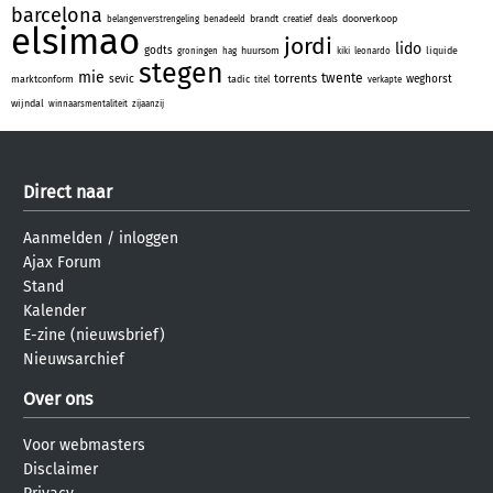
barcelona
brandt
doorverkoop
belangenverstrengeling
benadeeld
creatief
deals
elsimao
jordi
lido
godts
huursom
liquide
groningen
hag
kiki
leonardo
stegen
mie
twente
torrents
sevic
weghorst
marktconform
tadic
titel
verkapte
wijndal
winnaarsmentaliteit
zijaanzij
Direct naar
Aanmelden
/
inloggen
Ajax Forum
Stand
Kalender
E-zine (nieuwsbrief)
Nieuwsarchief
Over ons
Voor webmasters
Disclaimer