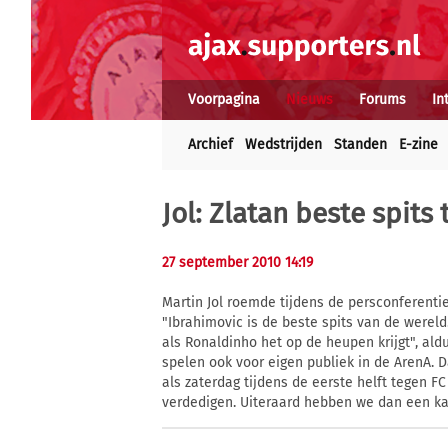
Voorpagina
Nieuws
Forums
In
Archief
Wedstrijden
Standen
E-zine
Jol: Zlatan beste spits
27 september 2010 14:19
Martin Jol roemde tijdens de persconferentie
"Ibrahimovic is de beste spits van de werel
als Ronaldinho het op de heupen krijgt", ald
spelen ook voor eigen publiek in de ArenA. 
als zaterdag tijdens de eerste helft tegen 
verdedigen. Uiteraard hebben we dan een ka