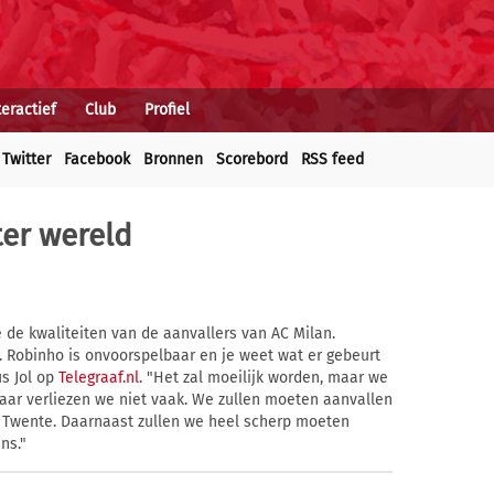
teractief
Club
Profiel
Twitter
Facebook
Bronnen
Scorebord
RSS feed
 ter wereld
 de kwaliteiten van de aanvallers van AC Milan.
d. Robinho is onvoorspelbaar en je weet wat er gebeurt
us Jol op
Telegraaf.nl
. "Het zal moeilijk worden, maar we
Daar verliezen we niet vaak. We zullen moeten aanvallen
FC Twente. Daarnaast zullen we heel scherp moeten
ns."