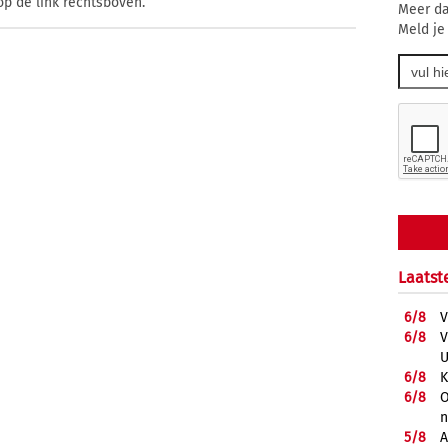
op de link rechtsboven.
Meer da
Meld je
Laatst
6/
8
V
6/
8
V
U
6/
8
K
6/
8
O
5/
8
A