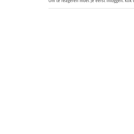
Om te reageren moet je eerst inloggen. Klik 