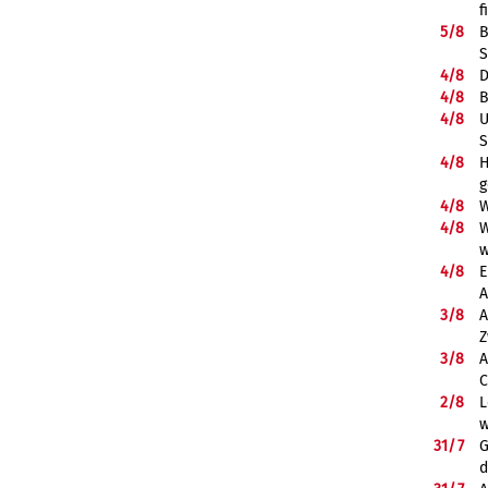
f
5/
8
B
S
4/
8
D
4/
8
B
4/
8
U
S
4/
8
H
g
4/
8
W
4/
8
W
w
4/
8
E
A
3/
8
A
Z
3/
8
A
C
2/
8
L
w
31/
7
G
d