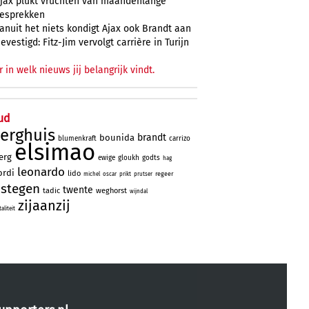
jax plukt vruchten van maandenlange
esprekken
anuit het niets kondigt Ajax ook Brandt aan
evestigd: Fitz-Jim vervolgt carrière in Turijn
r in welk nieuws jij belangrijk vindt.
ud
erghuis
brandt
bounida
blumenkraft
carrizo
elsimao
erg
ewige
gloukh
godts
hag
leonardo
ordi
lido
regeer
michel
oscar
prikt
prutser
stegen
twente
tadic
weghorst
wijndal
zijaanzij
liteit