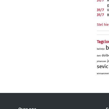
31/
7
A
g
31/
7
V
31/
7
B
Stel hie
Tagclo
b
balletje
dolb
derk
j
johanssen
sevic
winnaarsmenta