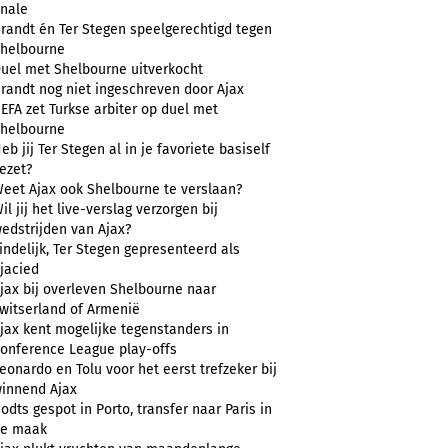
inale
randt én Ter Stegen speelgerechtigd tegen
helbourne
uel met Shelbourne uitverkocht
randt nog niet ingeschreven door Ajax
EFA zet Turkse arbiter op duel met
helbourne
eb jij Ter Stegen al in je favoriete basiself
ezet?
eet Ajax ook Shelbourne te verslaan?
il jij het live-verslag verzorgen bij
edstrijden van Ajax?
indelijk, Ter Stegen gepresenteerd als
jacied
jax bij overleven Shelbourne naar
witserland of Armenië
jax kent mogelijke tegenstanders in
onference League play-offs
eonardo en Tolu voor het eerst trefzeker bij
innend Ajax
odts gespot in Porto, transfer naar Paris in
e maak