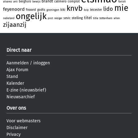
brandt
berghuis
calimero
complot
alvarez
bewijs
farioli
anti
mie
knvb
lido
feyenoord
fnoord
godts
kiki
leicester
groningen
kuip
ongelijk
titel
stelling
sevic
title
tottenham
nederland
post
reiziger
when
zijaanzij
Direct naar
Aanmelden
/
inloggen
Ajax Forum
Stand
Kalender
E-zine (nieuwsbrief)
Nieuwsarchief
Over ons
Voor webmasters
Disclaimer
Privacy