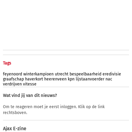
Tags
feyenoord
winterkampioen
utrecht
bespeelbaarheid
eredivisie
graafschap
haverkort
heerenveen
kpn
lijstaanvoerder
nac
verdrijven
vitesse
Wat vind jij van dit nieuws?
Om te reageren moet je eerst inloggen. Klik op de link
rechtsboven.
Ajax E-zine