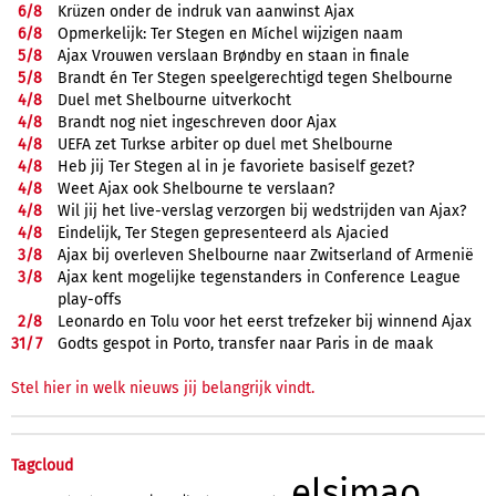
6/
8
Krüzen onder de indruk van aanwinst Ajax
6/
8
Opmerkelijk: Ter Stegen en Míchel wijzigen naam
5/
8
Ajax Vrouwen verslaan Brøndby en staan in finale
5/
8
Brandt én Ter Stegen speelgerechtigd tegen Shelbourne
4/
8
Duel met Shelbourne uitverkocht
4/
8
Brandt nog niet ingeschreven door Ajax
4/
8
UEFA zet Turkse arbiter op duel met Shelbourne
4/
8
Heb jij Ter Stegen al in je favoriete basiself gezet?
4/
8
Weet Ajax ook Shelbourne te verslaan?
4/
8
Wil jij het live-verslag verzorgen bij wedstrijden van Ajax?
4/
8
Eindelijk, Ter Stegen gepresenteerd als Ajacied
3/
8
Ajax bij overleven Shelbourne naar Zwitserland of Armenië
3/
8
Ajax kent mogelijke tegenstanders in Conference League
play-offs
2/
8
Leonardo en Tolu voor het eerst trefzeker bij winnend Ajax
31/
7
Godts gespot in Porto, transfer naar Paris in de maak
Stel hier in welk nieuws jij belangrijk vindt.
Tagcloud
elsimao