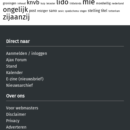
mie
lido
knvb
groningen
moedwillig
inhoud
littlebirds
nederland
kuip
leicester
ongelijk
post
sano
stelling
titel
reiziger
sevic
speelschema
stegen
tottenham
zijaanzij
Direct naar
Aanmelden
/
inloggen
Ajax Forum
Stand
Kalender
E-zine (nieuwsbrief)
Nieuwsarchief
Over ons
Voor webmasters
Disclaimer
Privacy
Adverteren