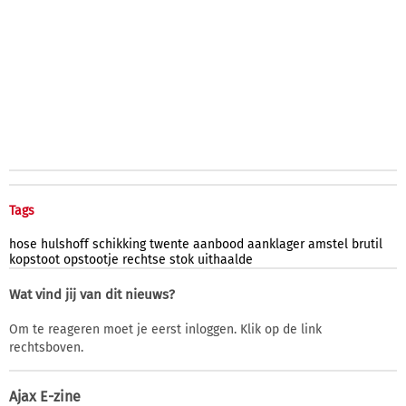
Tags
hose
hulshoff
schikking
twente
aanbood
aanklager
amstel
brutil
kopstoot
opstootje
rechtse
stok
uithaalde
Wat vind jij van dit nieuws?
Om te reageren moet je eerst inloggen. Klik op de link
rechtsboven.
Ajax E-zine