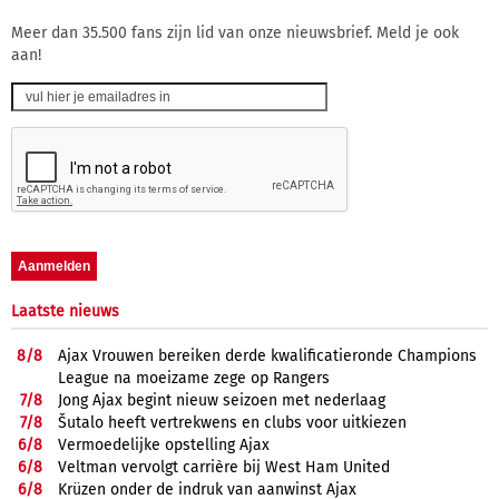
Meer dan 35.500 fans zijn lid van onze nieuwsbrief. Meld je ook
aan!
Laatste nieuws
8/
8
Ajax Vrouwen bereiken derde kwalificatieronde Champions
League na moeizame zege op Rangers
7/
8
Jong Ajax begint nieuw seizoen met nederlaag
7/
8
Šutalo heeft vertrekwens en clubs voor uitkiezen
6/
8
Vermoedelijke opstelling Ajax
6/
8
Veltman vervolgt carrière bij West Ham United
6/
8
Krüzen onder de indruk van aanwinst Ajax