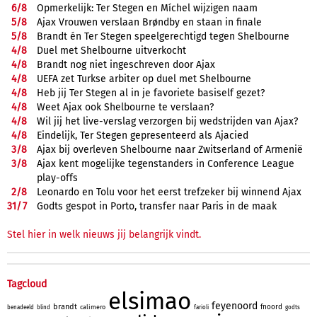
6/
8
Opmerkelijk: Ter Stegen en Míchel wijzigen naam
5/
8
Ajax Vrouwen verslaan Brøndby en staan in finale
5/
8
Brandt én Ter Stegen speelgerechtigd tegen Shelbourne
4/
8
Duel met Shelbourne uitverkocht
4/
8
Brandt nog niet ingeschreven door Ajax
4/
8
UEFA zet Turkse arbiter op duel met Shelbourne
4/
8
Heb jij Ter Stegen al in je favoriete basiself gezet?
4/
8
Weet Ajax ook Shelbourne te verslaan?
4/
8
Wil jij het live-verslag verzorgen bij wedstrijden van Ajax?
4/
8
Eindelijk, Ter Stegen gepresenteerd als Ajacied
3/
8
Ajax bij overleven Shelbourne naar Zwitserland of Armenië
3/
8
Ajax kent mogelijke tegenstanders in Conference League
play-offs
2/
8
Leonardo en Tolu voor het eerst trefzeker bij winnend Ajax
31/
7
Godts gespot in Porto, transfer naar Paris in de maak
Stel hier in welk nieuws jij belangrijk vindt.
Tagcloud
elsimao
feyenoord
brandt
fnoord
calimero
benadeeld
blind
farioli
godts