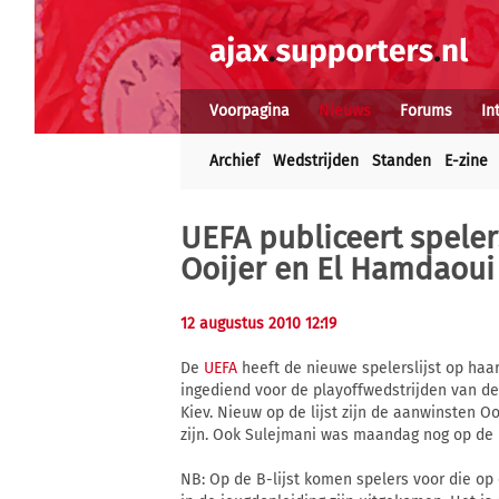
Voorpagina
Nieuws
Forums
In
Archief
Wedstrijden
Standen
E-zine
UEFA publiceert speler
Ooijer en El Hamdaoui
12 augustus 2010 12:19
De
UEFA
heeft de nieuwe spelerslijst op haa
ingediend voor de playoffwedstrijden van 
Kiev. Nieuw op de lijst zijn de aanwinsten O
zijn. Ook Sulejmani was maandag nog op de li
NB: Op de B-lijst komen spelers voor die op 