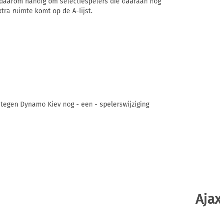
s daarom handig om selectiespelers die daaraan nog
xtra ruimte komt op de A-lijst.
 tegen Dynamo Kiev nog - een - spelerswijziging
Ajax