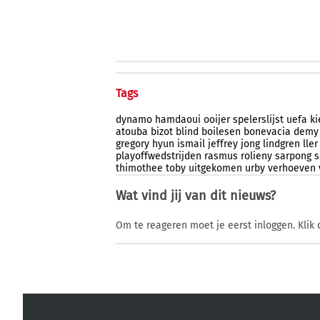
Tags
dynamo
hamdaoui
ooijer
spelerslijst
uefa
ki
atouba
bizot
blind
boilesen
bonevacia
demy
gregory
hyun
ismail
jeffrey
jong
lindgren
ller
playoffwedstrijden
rasmus
rolieny
sarpong
s
thimothee
toby
uitgekomen
urby
verhoeven
Wat vind jij van dit nieuws?
Om te reageren moet je eerst inloggen. Klik 