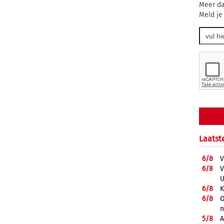
Meer da
Meld je
Laatst
6/
8
V
6/
8
V
U
6/
8
K
6/
8
O
5/
8
A