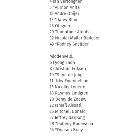
4 Jan Vertonghen
5 *Vurnon Anita
13 Andre Ooijer
17 *Daley Blind
23 Oleguer
29 Thimothée Atouba
32 Nicolai Møller Boilesen
43 *Rodney Sneijder
Middenveld:
6 Eyong Enoh
8 Christian Eriksen
10 *Siem de Jong
11 Urby Emanuelson
15 Nicolás Lodeiro
18 Rasmus Lindgren
20 Demy de Zeeuw
22 Ismaïl Aissati
25 Mitchell Donald
27 Jeffrey Sarpong
28 *Rolieny Bonevacia
44 *Ouasim Bouy