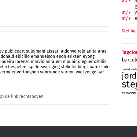
31/
7
A
g
31/
7
V
31/
7
B
Stel hie
ev
publiceert
sulejmani
aissati
alderweireld
anita
aras
Tagclo
donald
ebicilio
emanuelson
enoh
eriksen
eyong
barce
lodeiro
lorenzo
marvin
miralem
mounir
oleguer
ozbiliz
electiespelers
spelerswijziging
stekelenburg
suarez
suk
creatief
deals
vermeer
vertonghen
voorronde
vurnon
wiel
zeegelaar
jord
ste
winnaarsmenta
op de link rechtsboven.