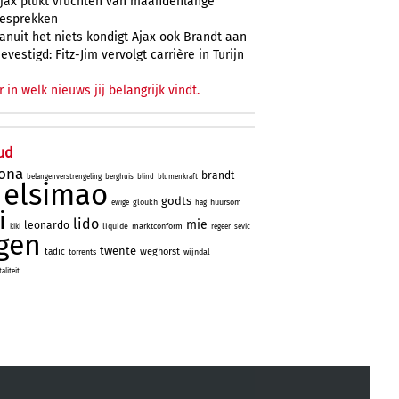
jax plukt vruchten van maandenlange
esprekken
anuit het niets kondigt Ajax ook Brandt aan
evestigd: Fitz-Jim vervolgt carrière in Turijn
r in welk nieuws jij belangrijk vindt.
ud
lona
brandt
belangenverstrengeling
berghuis
blind
blumenkraft
elsimao
godts
gloukh
huursom
ewige
hag
i
lido
mie
leonardo
liquide
marktconform
kiki
regeer
sevic
gen
twente
weghorst
tadic
torrents
wijndal
liteit