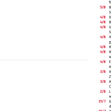
f
5/
8
B
S
4/
8
D
4/
8
B
4/
8
U
S
4/
8
H
g
4/
8
W
4/
8
W
w
4/
8
E
A
3/
8
A
Z
3/
8
A
C
2/
8
L
w
31/
7
G
d