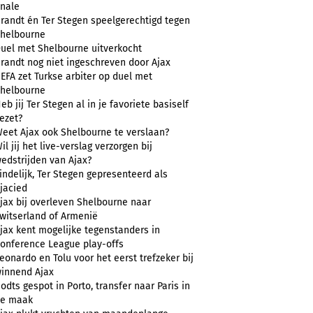
inale
randt én Ter Stegen speelgerechtigd tegen
helbourne
uel met Shelbourne uitverkocht
randt nog niet ingeschreven door Ajax
EFA zet Turkse arbiter op duel met
helbourne
eb jij Ter Stegen al in je favoriete basiself
ezet?
eet Ajax ook Shelbourne te verslaan?
il jij het live-verslag verzorgen bij
edstrijden van Ajax?
indelijk, Ter Stegen gepresenteerd als
jacied
jax bij overleven Shelbourne naar
witserland of Armenië
jax kent mogelijke tegenstanders in
onference League play-offs
eonardo en Tolu voor het eerst trefzeker bij
innend Ajax
odts gespot in Porto, transfer naar Paris in
e maak