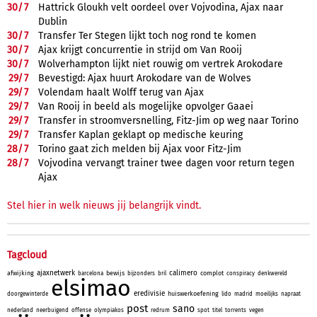
30/
7
Hattrick Gloukh velt oordeel over Vojvodina, Ajax naar
Dublin
30/
7
Transfer Ter Stegen lijkt toch nog rond te komen
30/
7
Ajax krijgt concurrentie in strijd om Van Rooij
30/
7
Wolverhampton lijkt niet rouwig om vertrek Arokodare
29/
7
Bevestigd: Ajax huurt Arokodare van de Wolves
29/
7
Volendam haalt Wolff terug van Ajax
29/
7
Van Rooij in beeld als mogelijke opvolger Gaaei
29/
7
Transfer in stroomversnelling, Fitz-Jim op weg naar Torino
29/
7
Transfer Kaplan geklapt op medische keuring
28/
7
Torino gaat zich melden bij Ajax voor Fitz-Jim
28/
7
Vojvodina vervangt trainer twee dagen voor return tegen
Ajax
Stel hier in welk nieuws jij belangrijk vindt.
Tagcloud
ajaxnetwerk
calimero
afwijking
bewijs
complot
barcelona
bijzonders
bril
conspiracy
denkwereld
elsimao
eredivisie
huiswerkoefening
doorgewinterde
lido
madrid
moeilijks
napraat
post
sano
nederland
neerbuigend
offense
olympiakos
redrum
spot
titel
torrents
vegen