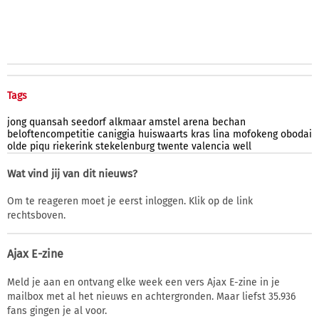
Tags
jong
quansah
seedorf
alkmaar
amstel
arena
bechan
beloftencompetitie
caniggia
huiswaarts
kras
lina
mofokeng
obodai
olde
piqu
riekerink
stekelenburg
twente
valencia
well
Wat vind jij van dit nieuws?
Om te reageren moet je eerst inloggen. Klik op de link
rechtsboven.
Ajax E-zine
Meld je aan en ontvang elke week een vers Ajax E-zine in je
mailbox met al het nieuws en achtergronden. Maar liefst 35.936
fans gingen je al voor.