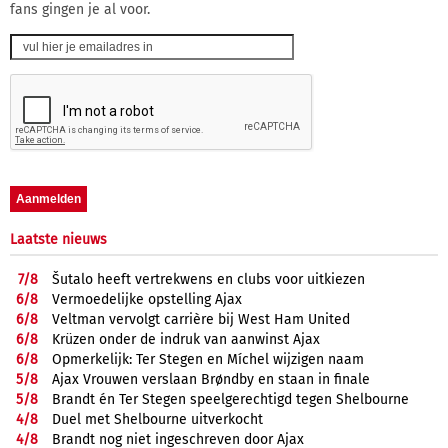
fans gingen je al voor.
Laatste nieuws
7/
8
Šutalo heeft vertrekwens en clubs voor uitkiezen
6/
8
Vermoedelijke opstelling Ajax
6/
8
Veltman vervolgt carrière bij West Ham United
6/
8
Krüzen onder de indruk van aanwinst Ajax
6/
8
Opmerkelijk: Ter Stegen en Míchel wijzigen naam
5/
8
Ajax Vrouwen verslaan Brøndby en staan in finale
5/
8
Brandt én Ter Stegen speelgerechtigd tegen Shelbourne
4/
8
Duel met Shelbourne uitverkocht
4/
8
Brandt nog niet ingeschreven door Ajax