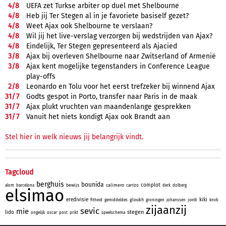
4/
8
UEFA zet Turkse arbiter op duel met Shelbourne
4/
8
Heb jij Ter Stegen al in je favoriete basiself gezet?
4/
8
Weet Ajax ook Shelbourne te verslaan?
4/
8
Wil jij het live-verslag verzorgen bij wedstrijden van Ajax?
4/
8
Eindelijk, Ter Stegen gepresenteerd als Ajacied
3/
8
Ajax bij overleven Shelbourne naar Zwitserland of Armenië
3/
8
Ajax kent mogelijke tegenstanders in Conference League
play-offs
2/
8
Leonardo en Tolu voor het eerst trefzeker bij winnend Ajax
31/
7
Godts gespot in Porto, transfer naar Paris in de maak
31/
7
Ajax plukt vruchten van maandenlange gesprekken
31/
7
Vanuit het niets kondigt Ajax ook Brandt aan
Stel hier in welk nieuws jij belangrijk vindt.
Tagcloud
berghuis
bounida
complot
bewijs
calimero
alom
barcelona
carrizo
derk
dolberg
elsimao
eredivisie
kiki
gloukh
jordi
fitheid
gemiddeldes
groningen
johanssen
knvb
zijaanzij
sevic
mie
stegen
lido
ongelijk
oscar
post
prikt
speelschema