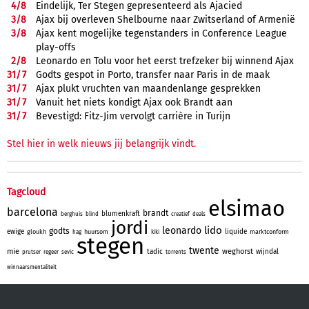
4/
8
Eindelijk, Ter Stegen gepresenteerd als Ajacied
3/
8
Ajax bij overleven Shelbourne naar Zwitserland of Armenië
3/
8
Ajax kent mogelijke tegenstanders in Conference League
play-offs
2/
8
Leonardo en Tolu voor het eerst trefzeker bij winnend Ajax
31/
7
Godts gespot in Porto, transfer naar Paris in de maak
31/
7
Ajax plukt vruchten van maandenlange gesprekken
31/
7
Vanuit het niets kondigt Ajax ook Brandt aan
31/
7
Bevestigd: Fitz-Jim vervolgt carrière in Turijn
Stel hier in welk nieuws jij belangrijk vindt.
Tagcloud
elsimao
barcelona
brandt
blumenkraft
berghuis
blind
creatief
deals
jordi
lido
leonardo
godts
ewige
liquide
gloukh
huursom
marktconform
hag
kiki
stegen
twente
mie
weghorst
tadic
wijndal
prutser
regeer
sevic
torrents
winnaarsmentaliteit