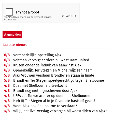
Laatste nieuws
6/
8
Vermoedelijke opstelling Ajax
6/
8
Veltman vervolgt carrière bij West Ham United
6/
8
Krüzen onder de indruk van aanwinst Ajax
6/
8
Opmerkelijk: Ter Stegen en Míchel wijzigen naam
5/
8
Ajax Vrouwen verslaan Brøndby en staan in finale
5/
8
Brandt én Ter Stegen speelgerechtigd tegen Shelbourne
4/
8
Duel met Shelbourne uitverkocht
4/
8
Brandt nog niet ingeschreven door Ajax
4/
8
UEFA zet Turkse arbiter op duel met Shelbourne
4/
8
Heb jij Ter Stegen al in je favoriete basiself gezet?
4/
8
Weet Ajax ook Shelbourne te verslaan?
4/
8
Wil jij het live-verslag verzorgen bij wedstrijden van Ajax?