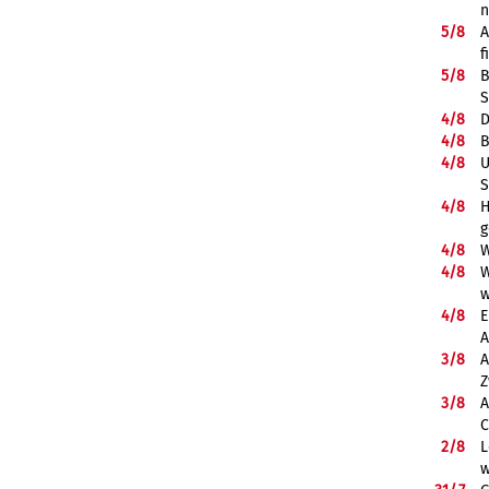
5/
8
A
f
5/
8
B
S
4/
8
D
4/
8
B
4/
8
U
S
4/
8
H
g
4/
8
W
4/
8
W
w
4/
8
E
A
3/
8
A
Z
3/
8
A
C
2/
8
L
w