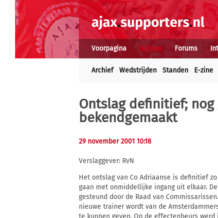
Voorpagina
Nieuws
Forums
In
Archief
Wedstrijden
Standen
E-zine
Ontslag definitief; no
bekendgemaakt
29 november 2001 10:18
Verslaggever: RvN
Het ontslag van Co Adriaanse is definitief 
gaan met onmiddellijke ingang uit elkaar. De
gesteund door de Raad van Commissarissen.
nieuwe trainer wordt van de Amsterdammers.
te kunnen geven. Op de effectenbeurs werd 