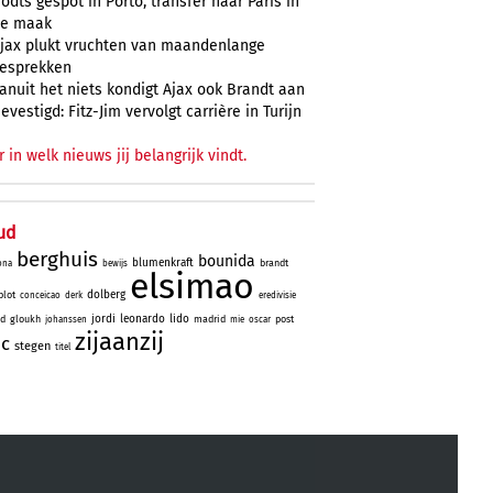
odts gespot in Porto, transfer naar Paris in
e maak
jax plukt vruchten van maandenlange
esprekken
anuit het niets kondigt Ajax ook Brandt aan
evestigd: Fitz-Jim vervolgt carrière in Turijn
r in welk nieuws jij belangrijk vindt.
ud
berghuis
bounida
blumenkraft
brandt
ona
bewijs
elsimao
dolberg
lot
conceicao
derk
eredivisie
jordi
leonardo
lido
id
gloukh
madrid
post
johanssen
mie
oscar
zijaanzij
ic
stegen
titel