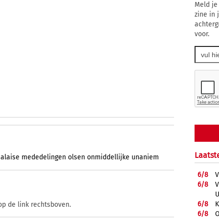
Meld je
zine in
achterg
voor.
Laatst
alaise
mededelingen
olsen
onmiddellijke
unaniem
6/
8
V
6/
8
V
U
6/
8
K
op de link rechtsboven.
6/
8
O