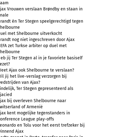
naam
jax Vrouwen verslaan Brøndby en staan in
inale
randt én Ter Stegen speelgerechtigd tegen
helbourne
uel met Shelbourne uitverkocht
randt nog niet ingeschreven door Ajax
EFA zet Turkse arbiter op duel met
helbourne
eb jij Ter Stegen al in je favoriete basiself
ezet?
eet Ajax ook Shelbourne te verslaan?
il jij het live-verslag verzorgen bij
edstrijden van Ajax?
indelijk, Ter Stegen gepresenteerd als
jacied
jax bij overleven Shelbourne naar
witserland of Armenië
jax kent mogelijke tegenstanders in
onference League play-offs
eonardo en Tolu voor het eerst trefzeker bij
innend Ajax