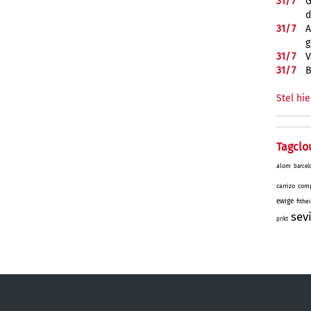
31/
7
G
d
31/
7
A
g
31/
7
V
31/
7
B
Stel hie
Tagclo
alom
barcel
carrizo
comp
ewige
fithe
sev
prikt