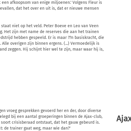
 een afkoopsom van enige miljoenen.' Volgens Fleur is
gevallen, dat het over en uit is, dat er nieuwe mensen
se staat niet op het veld. Peter Boeve en Leo van Veen
ng. Het zijn met name de reserves die aan het trainen
edstrijd hebben gespeeld. Er is maar ??n basiskracht, die
 Alle overigen zijn binnen ergens. (...) Vermoedelijk is
nd zeggen. Hij schijnt hier wel te zijn, maar waar hij is,
rgen vroeg gesprekken gevoerd her en der, door diverse
Ajax
t gelegd bij een aantal groeperingen binnen de Ajax-club,
 soort crisisberaad ontstaat, dat het gauw gebeurd is.
t: de trainer gaat weg, maar wie dan?'