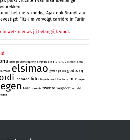
jax plukt vruchten van maandenlange
esprekken
anuit het niets kondigt Ajax ook Brandt aan
evestigd: Fitz-Jim vervolgt carrière in Turijn
r in welk nieuws jij belangrijk vindt.
ud
lona
brandt
belangenverstrengeling
berghuis
blind
creatief
deals
elsimao
godts
mentaire
gerede
gloukh
hag
jordi
lido
mie
leonardo
liquide
marktconform
regeer
tegen
twente
weghorst
tadic
torrents
wijndal
liteit