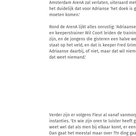
Amsterdam ArenA zal verlaten, uiteraard met
het duidelijk dat voor Adrianse 'het doek is 
moeten komen.'
Rond de ArenA lijkt alles onrustig: 'Adriaan
en keeperstrainer Wil Coort leiden de traini
zijn, en de jongens die gisteren een halve w
staat op het veld, en dat is keeper Fred Grim.
Adriaanse daarbij, of niet, maar dat wil niema
dat weet niemand.'
Verder zijn er volgens Fleur al vanaf vanmo
instanties. 'En wie zijn oren te luister heef
weet wel dat als men bij elkaar komt, er een
Dan gaat het meestal maar over ??n ding gaa