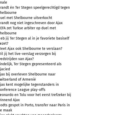
inale
randt én Ter Stegen speelgerechtigd tegen
helbourne
uel met Shelbourne uitverkocht
randt nog niet ingeschreven door Ajax
EFA zet Turkse arbiter op duel met
helbourne
eb jij Ter Stegen al in je favoriete basiself
ezet?
eet Ajax ook Shelbourne te verslaan?
il jij het live-verslag verzorgen bij
edstrijden van Ajax?
indelijk, Ter Stegen gepresenteerd als
jacied
jax bij overleven Shelbourne naar
witserland of Armenië
jax kent mogelijke tegenstanders in
onference League play-offs
eonardo en Tolu voor het eerst trefzeker bij
innend Ajax
odts gespot in Porto, transfer naar Paris in
e maak