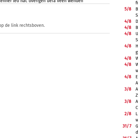
kenner
leo
nac
overigen
uefa
veen
wenden
f
5/
8
B
S
4/
8
D
op de link rechtsboven.
4/
8
B
4/
8
U
S
4/
8
H
g
4/
8
W
4/
8
W
w
4/
8
E
A
3/
8
A
Z
3/
8
A
C
2/
8
L
w
31/
7
G
d