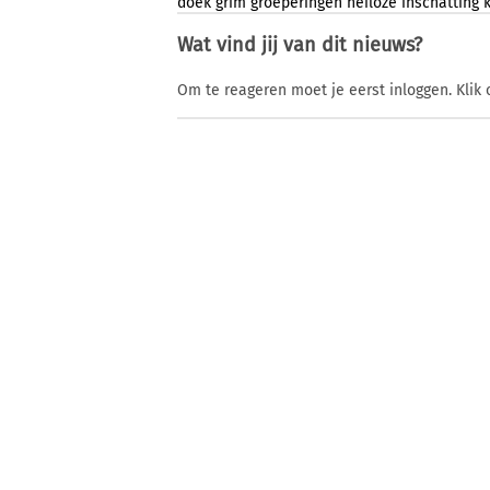
doek
grim
groeperingen
heiloze
inschatting
Wat vind jij van dit nieuws?
Om te reageren moet je eerst inloggen. Klik 