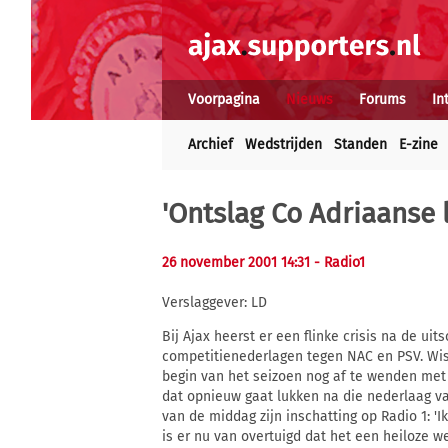
Voorpagina
Nieuws
Forums
In
Archief
Wedstrijden
Standen
E-zine
'Ontslag Co Adriaanse li
26 november 2001 14:31
- Radio1
Verslaggever: LD
Bij Ajax heerst er een flinke crisis na de ui
competitienederlagen tegen NAC en PSV. Wist
begin van het seizoen nog af te wenden met 
dat opnieuw gaat lukken na die nederlaag van
van de middag zijn inschatting op Radio 1: 'I
is er nu van overtuigd dat het een heiloze weg