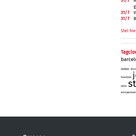
31/
7
A
g
31/
7
V
31/
7
B
Stel hie
Tagclo
barce
dealtjes
docu
huursom
s
sevic
winnaarsmenta