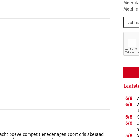
Meer da
Meld je
Laatst
6/
8
V
6/
8
V
U
6/
8
K
6/
8
O
acht
boeve
competitienederlagen
coort
crisisberaad
5/
8
A