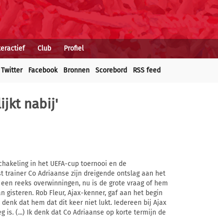
teractief
Club
Profiel
Twitter
Facebook
Bronnen
Scorebord
RSS feed
jkt nabij'
tschakeling in het UEFA-cup toernooi en de
 trainer Co Adriaanse zijn dreigende ontslag aan het
een reeks overwinningen, nu is de grote vraag of hem
 gisteren. Rob Fleur, Ajax-kenner, gaf aan het begin
k denk dat hem dat dit keer niet lukt. Iedereen bij Ajax
 is. (...) Ik denk dat Co Adriaanse op korte termijn de