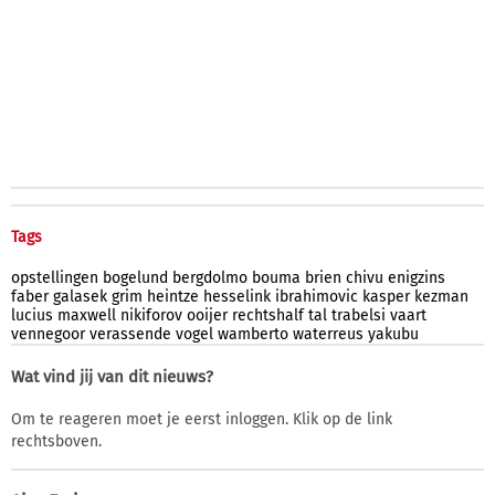
Tags
opstellingen
bogelund
bergdolmo
bouma
brien
chivu
enigzins
faber
galasek
grim
heintze
hesselink
ibrahimovic
kasper
kezman
lucius
maxwell
nikiforov
ooijer
rechtshalf
tal
trabelsi
vaart
vennegoor
verassende
vogel
wamberto
waterreus
yakubu
Wat vind jij van dit nieuws?
Om te reageren moet je eerst inloggen. Klik op de link
rechtsboven.