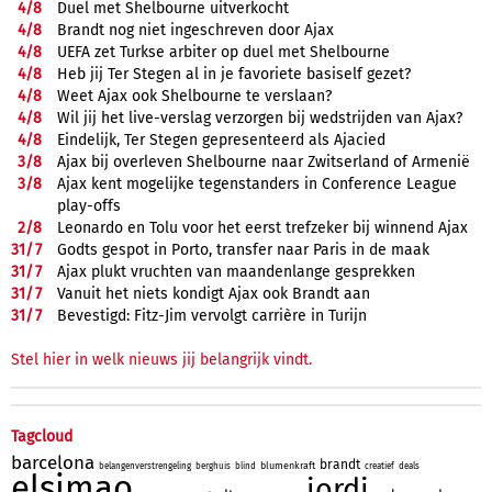
4/
8
Duel met Shelbourne uitverkocht
4/
8
Brandt nog niet ingeschreven door Ajax
4/
8
UEFA zet Turkse arbiter op duel met Shelbourne
4/
8
Heb jij Ter Stegen al in je favoriete basiself gezet?
4/
8
Weet Ajax ook Shelbourne te verslaan?
4/
8
Wil jij het live-verslag verzorgen bij wedstrijden van Ajax?
4/
8
Eindelijk, Ter Stegen gepresenteerd als Ajacied
3/
8
Ajax bij overleven Shelbourne naar Zwitserland of Armenië
3/
8
Ajax kent mogelijke tegenstanders in Conference League
play-offs
2/
8
Leonardo en Tolu voor het eerst trefzeker bij winnend Ajax
31/
7
Godts gespot in Porto, transfer naar Paris in de maak
31/
7
Ajax plukt vruchten van maandenlange gesprekken
31/
7
Vanuit het niets kondigt Ajax ook Brandt aan
31/
7
Bevestigd: Fitz-Jim vervolgt carrière in Turijn
Stel hier in welk nieuws jij belangrijk vindt.
Tagcloud
barcelona
brandt
blumenkraft
belangenverstrengeling
berghuis
blind
creatief
deals
elsimao
jordi