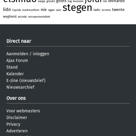
godts
leonardo
ewige
gloukh
huursom
hag
kiki
stegen
lido
twente
mie
tadic
liquide
marktconform
regeer
sevic
torrents
weghorst
wijndal
winnaarsmentaliteit
Direct naar
Aanmelden
/
inloggen
Ajax Forum
Stand
Kalender
E-zine (nieuwsbrief)
Nieuwsarchief
Over ons
Voor webmasters
Disclaimer
Privacy
Adverteren