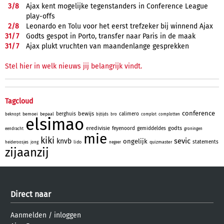
3/
8
Ajax kent mogelijke tegenstanders in Conference League
play-offs
2/
8
Leonardo en Tolu voor het eerst trefzeker bij winnend Ajax
31/
7
Godts gespot in Porto, transfer naar Paris in de maak
31/
7
Ajax plukt vruchten van maandenlange gesprekken
Stel hier in welk nieuws jij belangrijk vindt.
Tagcloud
conference
bewijs
berghuis
calimero
bemoei
bepaal
beknopt
bijtijds
bro
complot
complotten
elsimao
eredivisie
godts
feyenoord
gemiddeldes
eendracht
groningen
mie
kiki
sevic
knvb
ongelijk
statements
lido
quizmaster
heideroosjes
jong
negeer
zijaanzij
Direct naar
Aanmelden
/
inloggen