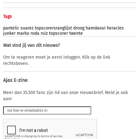
Tags
pantelic
suarez
topscorersranglijst
droog
hamdaoui
heracles
junker
marko
roda
ruiz
topscorer
twente
Wat vind jij van dit nieuws?
Om te reageren moet je eerst inloggen. Klik op de link
rechtsboven.
Ajax E-zine
Meer dan 35.500 fans zijn lid van onze nieuwsbrief. Meld je ook
aan!