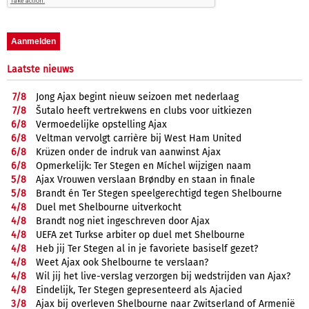
Laatste nieuws
7/
8
Jong Ajax begint nieuw seizoen met nederlaag
7/
8
Šutalo heeft vertrekwens en clubs voor uitkiezen
6/
8
Vermoedelijke opstelling Ajax
6/
8
Veltman vervolgt carrière bij West Ham United
6/
8
Krüzen onder de indruk van aanwinst Ajax
6/
8
Opmerkelijk: Ter Stegen en Míchel wijzigen naam
5/
8
Ajax Vrouwen verslaan Brøndby en staan in finale
5/
8
Brandt én Ter Stegen speelgerechtigd tegen Shelbourne
4/
8
Duel met Shelbourne uitverkocht
4/
8
Brandt nog niet ingeschreven door Ajax
4/
8
UEFA zet Turkse arbiter op duel met Shelbourne
4/
8
Heb jij Ter Stegen al in je favoriete basiself gezet?
4/
8
Weet Ajax ook Shelbourne te verslaan?
4/
8
Wil jij het live-verslag verzorgen bij wedstrijden van Ajax?
4/
8
Eindelijk, Ter Stegen gepresenteerd als Ajacied
3/
8
Ajax bij overleven Shelbourne naar Zwitserland of Armenië