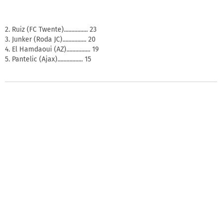
2. Ruiz (FC Twente)................ 23
3. Junker (Roda JC)................ 20
4. El Hamdaoui (AZ)................ 19
5. Pantelic (Ajax)................. 15