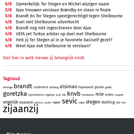
6/
8
Opmerkelijk: Ter Stegen en Míchel wijzigen naam
5/
8
Ajax Vrouwen verslaan Brøndby en staan in finale
5/
8
Brandt én Ter Stegen speelgerechtigd tegen Shelbourne
4/
8
Duel met Shelbourne uitverkocht
4/
8
Brandt nog niet ingeschreven door Ajax
4/
8
UEFA zet Turkse arbiter op duel met Shelbourne
4/
8
Heb jij Ter Stegen al in je favoriete basiself gezet?
4/
8
Weet Ajax ook Shelbourne te verslaan?
Stel hier in welk nieuws jij belangrijk vindt.
Tagcloud
brandt
elsimao
feyenoord
conference
gloukh
dolberg
godts
arbitrage
goretzka
knvb
mie
mokio
hypothetische
ingekopt
jordi
kiki
meulemans
noppen
sevic
stegen
ongelijk
stelling
ouazane
regeer
patroon
quido
sjakie
titel
tolu
zijaanzij