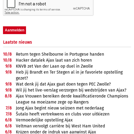
Laatste nieuws
10/
8
Return tegen Shelbourne in Portugese handen
10/
8
Hacker datalek Ajax laat van zich horen
9/
8
KNVB zet Van der Laan op duel in Zwolle
9/
8
Heb jij Brandt en Ter Stegen al in je favoriete opstelling
gezet?
9/
8
Wat denk jij dat Ajax gaat doen tegen PEC Zwolle?
9/
8
Wil jij het live-verslag verzorgen bij wedstrijden van Ajax?
8/
8
Ajax Vrouwen bereiken derde kwalificatieronde Champions
League na moeizame zege op Rangers
7/
8
Jong Ajax begint nieuw seizoen met nederlaag
7/
8
Šutalo heeft vertrekwens en clubs voor uitkiezen
6/
8
Vermoedelijke opstelling Ajax
6/
8
Veltman vervolgt carrière bij West Ham United
6/
8
Krüzen onder de indruk van aanwinst Ajax