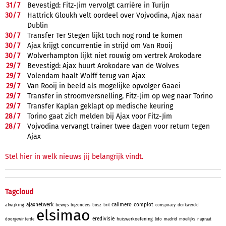
31/
7
Bevestigd: Fitz-Jim vervolgt carrière in Turijn
30/
7
Hattrick Gloukh velt oordeel over Vojvodina, Ajax naar
Dublin
30/
7
Transfer Ter Stegen lijkt toch nog rond te komen
30/
7
Ajax krijgt concurrentie in strijd om Van Rooij
30/
7
Wolverhampton lijkt niet rouwig om vertrek Arokodare
29/
7
Bevestigd: Ajax huurt Arokodare van de Wolves
29/
7
Volendam haalt Wolff terug van Ajax
29/
7
Van Rooij in beeld als mogelijke opvolger Gaaei
29/
7
Transfer in stroomversnelling, Fitz-Jim op weg naar Torino
29/
7
Transfer Kaplan geklapt op medische keuring
28/
7
Torino gaat zich melden bij Ajax voor Fitz-Jim
28/
7
Vojvodina vervangt trainer twee dagen voor return tegen
Ajax
Stel hier in welk nieuws jij belangrijk vindt.
Tagcloud
ajaxnetwerk
calimero
complot
afwijking
bewijs
bijzonders
bosz
bril
conspiracy
denkwereld
elsimao
eredivisie
huiswerkoefening
doorgewinterde
lido
madrid
moeilijks
napraat