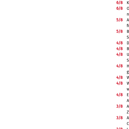
6/
8
K
6/
8
O
5/
8
A
f
5/
8
B
S
4/
8
D
4/
8
B
4/
8
U
S
4/
8
H
g
4/
8
W
4/
8
W
w
4/
8
E
A
3/
8
A
Z
3/
8
A
C