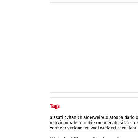
Tags
aissati
cvitanich
alderweireld
atouba
dario
marvin
miralem
robbie
rommedahl
silva
ste
vermeer
vertonghen
wiel
wielaert
zeegelaar