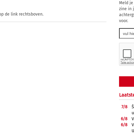
Meld je
zine in
op de link rechtsboven.
achterg
voor.
Laatst
7/
8
Š
u
6/
8
V
6/
8
V
U