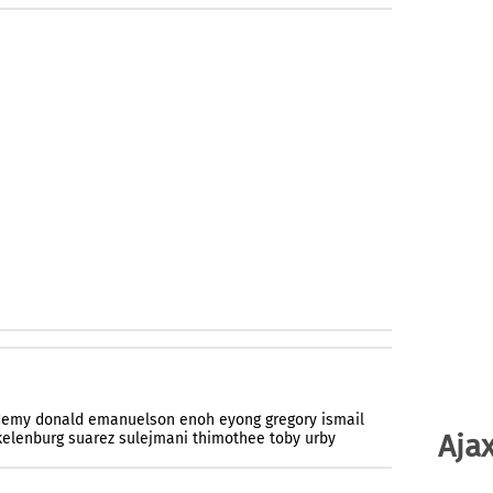
demy
donald
emanuelson
enoh
eyong
gregory
ismail
Ajax
kelenburg
suarez
sulejmani
thimothee
toby
urby