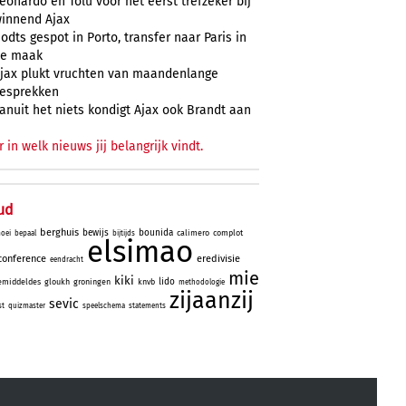
eonardo en Tolu voor het eerst trefzeker bij
innend Ajax
odts gespot in Porto, transfer naar Paris in
e maak
jax plukt vruchten van maandenlange
esprekken
anuit het niets kondigt Ajax ook Brandt aan
r in welk nieuws jij belangrijk vindt.
ud
berghuis
bewijs
bounida
calimero
complot
oei
bepaal
bijtijds
elsimao
conference
eredivisie
eendracht
mie
kiki
lido
emiddeldes
gloukh
groningen
knvb
methodologie
zijaanzij
sevic
st
quizmaster
speelschema
statements