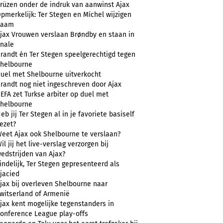
rüzen onder de indruk van aanwinst Ajax
pmerkelijk: Ter Stegen en Míchel wijzigen
naam
jax Vrouwen verslaan Brøndby en staan in
inale
randt én Ter Stegen speelgerechtigd tegen
helbourne
uel met Shelbourne uitverkocht
randt nog niet ingeschreven door Ajax
EFA zet Turkse arbiter op duel met
helbourne
eb jij Ter Stegen al in je favoriete basiself
ezet?
eet Ajax ook Shelbourne te verslaan?
il jij het live-verslag verzorgen bij
edstrijden van Ajax?
indelijk, Ter Stegen gepresenteerd als
jacied
jax bij overleven Shelbourne naar
witserland of Armenië
jax kent mogelijke tegenstanders in
onference League play-offs