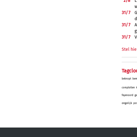
2/
8
L
w
31/
7
G
d
31/
7
A
g
31/
7
V
Stel hie
Tagclo
beknopt
bem
complotten
g
feyenoord
ongelijk
po