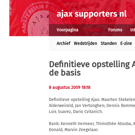
Voorpagina
Nieuws
Forums
In
Archief
Wedstrijden
Standen
E-zine
Definitieve opstelling A
de basis
8 augustus 2009 18:18
Definitieve opstelling Ajax: Maarten Stekele
Alderweireld, Jan Vertonghen; Dennis Romme
Luis Suarez, Dario Cvitanich.
Bank: Kenneth Vermeer, Thimothée Atouba, Mi
Donald, Marvin Zeegelaar.