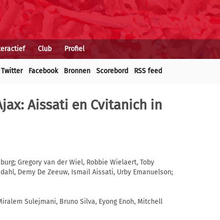
teractief
Club
Profiel
Twitter
Facebook
Bronnen
Scorebord
RSS feed
jax: Aissati en Cvitanich in
nburg; Gregory van der Wiel, Robbie Wielaert, Toby
dahl, Demy De Zeeuw, Ismaïl Aissati, Urby Emanuelson;
ralem Sulejmani, Bruno Silva, Eyong Enoh, Mitchell