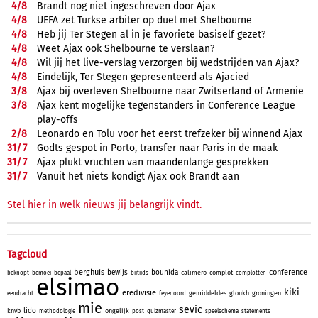
4/
8
Brandt nog niet ingeschreven door Ajax
4/
8
UEFA zet Turkse arbiter op duel met Shelbourne
4/
8
Heb jij Ter Stegen al in je favoriete basiself gezet?
4/
8
Weet Ajax ook Shelbourne te verslaan?
4/
8
Wil jij het live-verslag verzorgen bij wedstrijden van Ajax?
4/
8
Eindelijk, Ter Stegen gepresenteerd als Ajacied
3/
8
Ajax bij overleven Shelbourne naar Zwitserland of Armenië
3/
8
Ajax kent mogelijke tegenstanders in Conference League
play-offs
2/
8
Leonardo en Tolu voor het eerst trefzeker bij winnend Ajax
31/
7
Godts gespot in Porto, transfer naar Paris in de maak
31/
7
Ajax plukt vruchten van maandenlange gesprekken
31/
7
Vanuit het niets kondigt Ajax ook Brandt aan
Stel hier in welk nieuws jij belangrijk vindt.
Tagcloud
berghuis
conference
bewijs
bounida
calimero
complot
beknopt
bemoei
bepaal
bijtijds
complotten
elsimao
kiki
eredivisie
gemiddeldes
gloukh
groningen
eendracht
feyenoord
mie
sevic
lido
knvb
ongelijk
methodologie
post
quizmaster
speelschema
statements