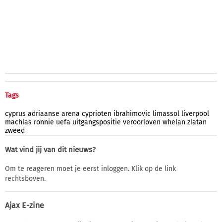
Tags
cyprus
adriaanse
arena
cyprioten
ibrahimovic
limassol
liverpool
machlas
ronnie
uefa
uitgangspositie
veroorloven
whelan
zlatan
zweed
Wat vind jij van dit nieuws?
Om te reageren moet je eerst inloggen. Klik op de link
rechtsboven.
Ajax E-zine