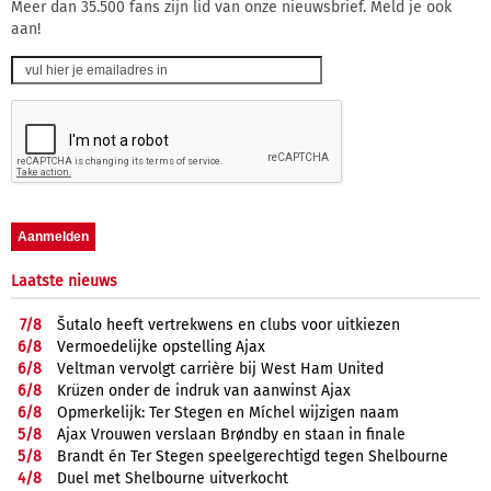
Meer dan 35.500 fans zijn lid van onze nieuwsbrief. Meld je ook
aan!
Laatste nieuws
7/
8
Šutalo heeft vertrekwens en clubs voor uitkiezen
6/
8
Vermoedelijke opstelling Ajax
6/
8
Veltman vervolgt carrière bij West Ham United
6/
8
Krüzen onder de indruk van aanwinst Ajax
6/
8
Opmerkelijk: Ter Stegen en Míchel wijzigen naam
5/
8
Ajax Vrouwen verslaan Brøndby en staan in finale
5/
8
Brandt én Ter Stegen speelgerechtigd tegen Shelbourne
4/
8
Duel met Shelbourne uitverkocht