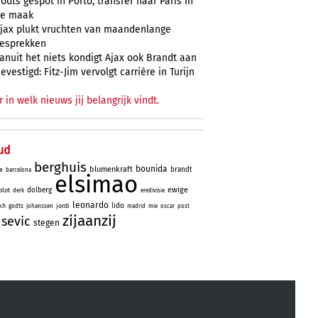
odts gespot in Porto, transfer naar Paris in
e maak
jax plukt vruchten van maandenlange
esprekken
anuit het niets kondigt Ajax ook Brandt aan
evestigd: Fitz-Jim vervolgt carrière in Turijn
r in welk nieuws jij belangrijk vindt.
ud
berghuis
bounida
blumenkraft
brandt
e
barcelona
elsimao
ewige
dolberg
lot
derk
eredivisie
leonardo
lido
kh
jordi
godts
johanssen
madrid
mie
oscar
post
zijaanzij
sevic
stegen