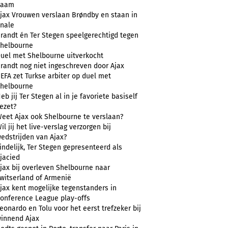
naam
jax Vrouwen verslaan Brøndby en staan in
inale
randt én Ter Stegen speelgerechtigd tegen
helbourne
uel met Shelbourne uitverkocht
randt nog niet ingeschreven door Ajax
EFA zet Turkse arbiter op duel met
helbourne
eb jij Ter Stegen al in je favoriete basiself
ezet?
eet Ajax ook Shelbourne te verslaan?
il jij het live-verslag verzorgen bij
edstrijden van Ajax?
indelijk, Ter Stegen gepresenteerd als
jacied
jax bij overleven Shelbourne naar
witserland of Armenië
jax kent mogelijke tegenstanders in
onference League play-offs
eonardo en Tolu voor het eerst trefzeker bij
innend Ajax