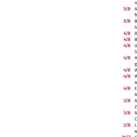
5/
8
A
f
5/
8
B
S
4/
8
D
4/
8
B
4/
8
U
S
4/
8
H
g
4/
8
W
4/
8
W
w
4/
8
E
A
3/
8
A
Z
3/
8
A
C
2/
8
L
w