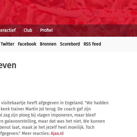
teractief
Club
Profiel
Twitter
Facebook
Bronnen
Scorebord
RSS feed
geven
n visitekaartje heeft afgegeven in Engeland. "We hadden
eek trainer Martin Jol terug. De coach gaf zijn
ol zag zijn ploeg bij vlagen imponeren, maar bleef
n galavoorstelling, maar dat was het niet. We kunnen
enut laat, maak je het jezelf heel moeilijk. Toch
fgegeven." Meer reacties:
Ajax.nl