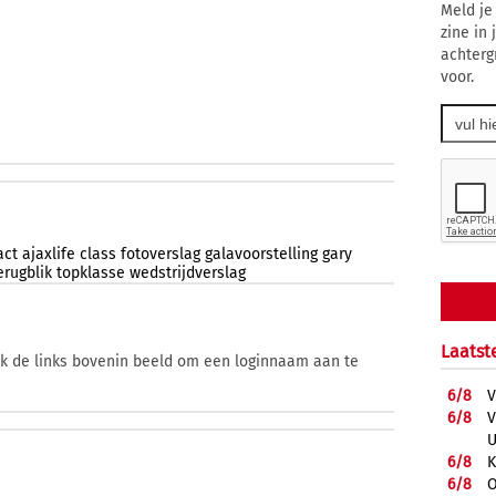
Meld je
zine in
achterg
voor.
act
ajaxlife
class
fotoverslag
galavoorstelling
gary
erugblik
topklasse
wedstrijdverslag
Laatst
ik de links bovenin beeld om een loginnaam aan te
6/
8
V
6/
8
V
U
6/
8
K
6/
8
O