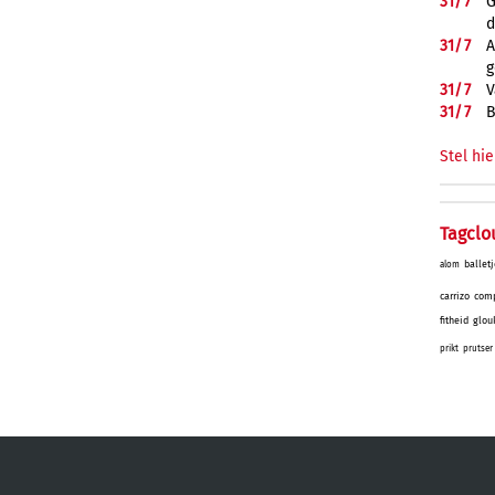
31/
7
G
d
31/
7
A
g
31/
7
V
31/
7
B
Stel hie
Tagclo
balletj
alom
carrizo
comp
fitheid
glou
prikt
prutser