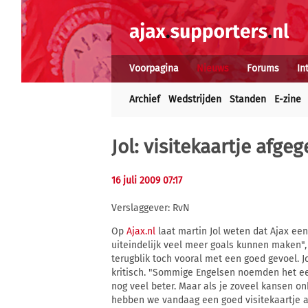
Voorpagina
Nieuws
Forums
In
Archief
Wedstrijden
Standen
E-zine
Jol: visitekaartje afge
16 juli 2009 07:17
Verslaggever: RvN
Op
Ajax.nl
laat martin Jol weten dat Ajax ee
uiteindelijk veel meer goals kunnen maken", k
terugblik toch vooral met een goed gevoel. J
kritisch. "Sommige Engelsen noemden het ee
nog veel beter. Maar als je zoveel kansen onb
hebben we vandaag een goed visitekaartje a