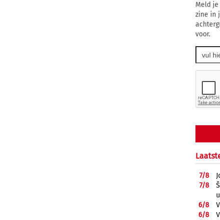
Meld je
zine in
achterg
voor.
Laatst
7/
8
J
7/
8
Š
u
6/
8
V
6/
8
V