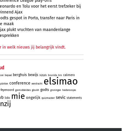
onference League play-offs
eonardo en Tolu voor het eerst trefzeker bij
innend Ajax
odts gespot in Porto, transfer naar Paris in
e maak
jax plukt vruchten van maandenlange
esprekken
r in welk nieuws jij belangrijk vindt.
ud
berghuis
bewijs
calimero
oei
bepaal
bijtijds
bounida
bro
elsimao
conference
plotten
eendracht
godts
feyenoord
gemiddeldes
gloukh
groningen
heideroosjes
mie
sevic
vb
ongelijk
lido
statements
quizmaster
nzij