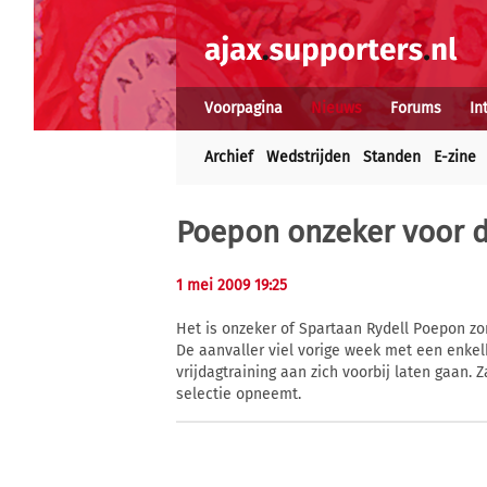
Voorpagina
Nieuws
Forums
In
Archief
Wedstrijden
Standen
E-zine
Poepon onzeker voor d
1 mei 2009 19:25
Het is onzeker of Spartaan Rydell Poepon zo
De aanvaller viel vorige week met een enke
vrijdagtraining aan zich voorbij laten gaan. 
selectie opneemt.