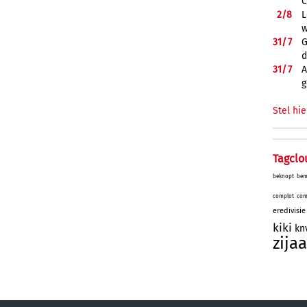
C
2/
8
L
w
31/
7
G
d
31/
7
A
g
Stel hie
Tagclo
beknopt
bem
complot
com
eredivisie
kiki
kn
zijaa