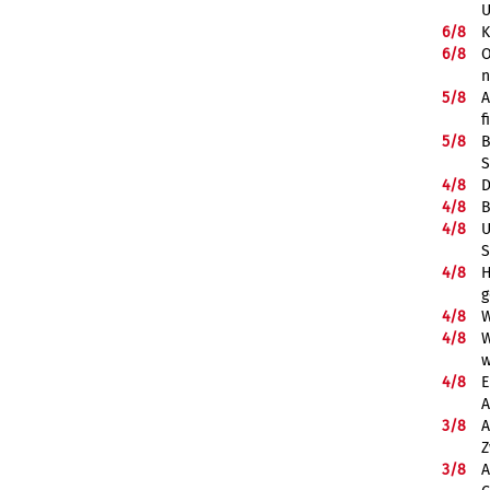
U
6/
8
K
6/
8
O
5/
8
A
f
5/
8
B
S
4/
8
D
4/
8
B
4/
8
U
S
4/
8
H
g
4/
8
W
4/
8
W
w
4/
8
E
A
3/
8
A
Z
3/
8
A