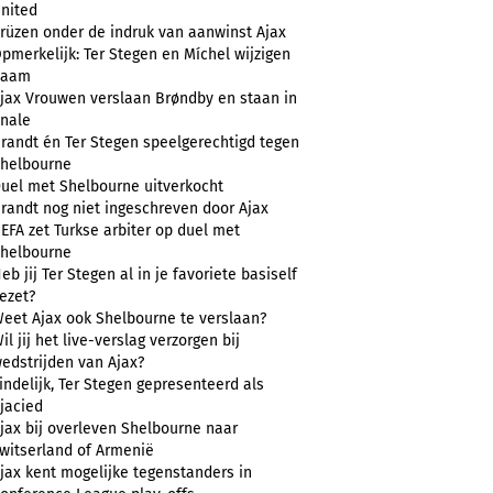
nited
rüzen onder de indruk van aanwinst Ajax
pmerkelijk: Ter Stegen en Míchel wijzigen
naam
jax Vrouwen verslaan Brøndby en staan in
inale
randt én Ter Stegen speelgerechtigd tegen
helbourne
uel met Shelbourne uitverkocht
randt nog niet ingeschreven door Ajax
EFA zet Turkse arbiter op duel met
helbourne
eb jij Ter Stegen al in je favoriete basiself
ezet?
eet Ajax ook Shelbourne te verslaan?
il jij het live-verslag verzorgen bij
edstrijden van Ajax?
indelijk, Ter Stegen gepresenteerd als
jacied
jax bij overleven Shelbourne naar
witserland of Armenië
jax kent mogelijke tegenstanders in