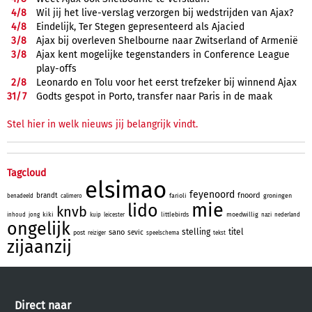
4/
8
Wil jij het live-verslag verzorgen bij wedstrijden van Ajax?
4/
8
Eindelijk, Ter Stegen gepresenteerd als Ajacied
3/
8
Ajax bij overleven Shelbourne naar Zwitserland of Armenië
3/
8
Ajax kent mogelijke tegenstanders in Conference League
play-offs
2/
8
Leonardo en Tolu voor het eerst trefzeker bij winnend Ajax
31/
7
Godts gespot in Porto, transfer naar Paris in de maak
Stel hier in welk nieuws jij belangrijk vindt.
Tagcloud
elsimao
feyenoord
fnoord
brandt
farioli
groningen
benadeeld
calimero
mie
lido
knvb
kiki
littlebirds
moedwillig
inhoud
jong
kuip
leicester
nazi
nederland
ongelijk
stelling
titel
sano
sevic
post
reiziger
speelschema
tekst
zijaanzij
Direct naar