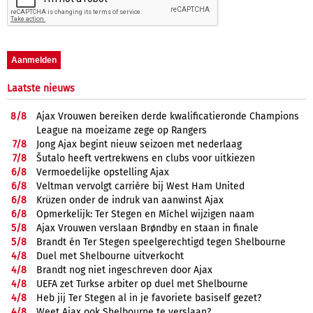
Laatste nieuws
8/
8
Ajax Vrouwen bereiken derde kwalificatieronde Champions
League na moeizame zege op Rangers
7/
8
Jong Ajax begint nieuw seizoen met nederlaag
7/
8
Šutalo heeft vertrekwens en clubs voor uitkiezen
6/
8
Vermoedelijke opstelling Ajax
6/
8
Veltman vervolgt carrière bij West Ham United
6/
8
Krüzen onder de indruk van aanwinst Ajax
6/
8
Opmerkelijk: Ter Stegen en Míchel wijzigen naam
5/
8
Ajax Vrouwen verslaan Brøndby en staan in finale
5/
8
Brandt én Ter Stegen speelgerechtigd tegen Shelbourne
4/
8
Duel met Shelbourne uitverkocht
4/
8
Brandt nog niet ingeschreven door Ajax
4/
8
UEFA zet Turkse arbiter op duel met Shelbourne
4/
8
Heb jij Ter Stegen al in je favoriete basiself gezet?
4/
8
Weet Ajax ook Shelbourne te verslaan?