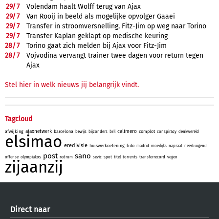
29/
7
Volendam haalt Wolff terug van Ajax
29/
7
Van Rooij in beeld als mogelijke opvolger Gaaei
29/
7
Transfer in stroomversnelling, Fitz-Jim op weg naar Torino
29/
7
Transfer Kaplan geklapt op medische keuring
28/
7
Torino gaat zich melden bij Ajax voor Fitz-Jim
28/
7
Vojvodina vervangt trainer twee dagen voor return tegen
Ajax
Stel hier in welk nieuws jij belangrijk vindt.
Tagcloud
ajaxnetwerk
calimero
afwijking
barcelona
complot
bewijs
bijzonders
bril
conspiracy
denkwereld
elsimao
eredivisie
huiswerkoefening
lido
madrid
moeilijks
napraat
neerbuigend
post
sano
offense
olympiakos
redrum
sevic
spot
titel
torrents
transferrecord
vegen
zijaanzij
Direct naar