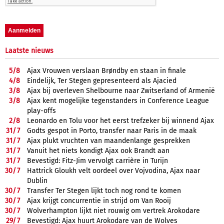
Laatste nieuws
5/
8
Ajax Vrouwen verslaan Brøndby en staan in finale
4/
8
Eindelijk, Ter Stegen gepresenteerd als Ajacied
3/
8
Ajax bij overleven Shelbourne naar Zwitserland of Armenië
3/
8
Ajax kent mogelijke tegenstanders in Conference League
play-offs
2/
8
Leonardo en Tolu voor het eerst trefzeker bij winnend Ajax
31/
7
Godts gespot in Porto, transfer naar Paris in de maak
31/
7
Ajax plukt vruchten van maandenlange gesprekken
31/
7
Vanuit het niets kondigt Ajax ook Brandt aan
31/
7
Bevestigd: Fitz-Jim vervolgt carrière in Turijn
30/
7
Hattrick Gloukh velt oordeel over Vojvodina, Ajax naar
Dublin
30/
7
Transfer Ter Stegen lijkt toch nog rond te komen
30/
7
Ajax krijgt concurrentie in strijd om Van Rooij
30/
7
Wolverhampton lijkt niet rouwig om vertrek Arokodare
29/
7
Bevestigd: Ajax huurt Arokodare van de Wolves