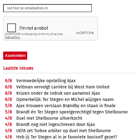
Laatste nieuws
6/
8
Vermoedelijke opstelling Ajax
6/
8
Veltman vervolgt carrière bij West Ham United
6/
8
Krüzen onder de indruk van aanwinst Ajax
6/
8
Opmerkelijk: Ter Stegen en Míchel wijzigen naam
5/
8
Ajax Vrouwen verslaan Brøndby en staan in finale
5/
8
Brandt én Ter Stegen speelgerechtigd tegen Shelbourne
4/
8
Duel met Shelbourne uitverkocht
4/
8
Brandt nog niet ingeschreven door Ajax
4/
8
UEFA zet Turkse arbiter op duel met Shelbourne
4/
8
Heb jij Ter Stegen al in je favoriete basiself gezet?