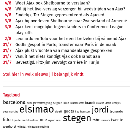
4/
8
Weet Ajax ook Shelbourne te verslaan?
4/
8
Wil jij het live-verslag verzorgen bij wedstrijden van Ajax?
4/
8
Eindelijk, Ter Stegen gepresenteerd als Ajacied
3/
8
Ajax bij overleven Shelbourne naar Zwitserland of Armenië
3/
8
Ajax kent mogelijke tegenstanders in Conference League
play-offs
2/
8
Leonardo en Tolu voor het eerst trefzeker bij winnend Ajax
31/
7
Godts gespot in Porto, transfer naar Paris in de maak
31/
7
Ajax plukt vruchten van maandenlange gesprekken
31/
7
Vanuit het niets kondigt Ajax ook Brandt aan
31/
7
Bevestigd: Fitz-Jim vervolgt carrière in Turijn
Stel hier in welk nieuws jij belangrijk vindt.
Tagcloud
barcelona
brandt
belangenverstrengeling
berghuis
blind
blumenkraft
creatief
deals
dealtjes
elsimao
jordi
godts
leonardo
huursom
documentaire
gloukh
hag
stegen
lido
mie
twente
tadic
liquide
marktconform
sevic
torrents
regeer
weghorst
wijndal
winnaarsmentaliteit