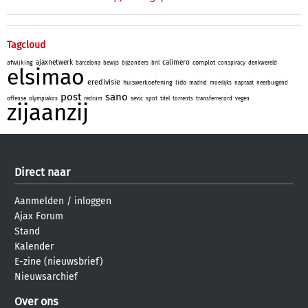
Tagcloud
ajaxnetwerk
calimero
afwijking
complot
barcelona
bewijs
bijzonders
bril
conspiracy
denkwereld
elsimao
eredivisie
huiswerkoefening
lido
madrid
moeilijks
napraat
neerbuigend
post
sano
offense
olympiakos
redrum
sevic
spot
titel
torrents
transferrecord
vegen
zijaanzij
Direct naar
Aanmelden
/
inloggen
Ajax Forum
Stand
Kalender
E-zine (nieuwsbrief)
Nieuwsarchief
Over ons