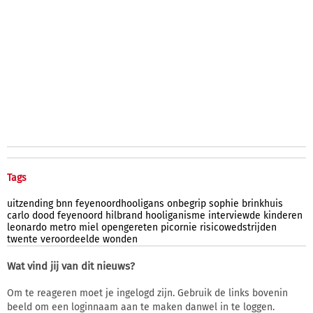
Tags
uitzending
bnn
feyenoordhooligans
onbegrip
sophie
brinkhuis
carlo
dood
feyenoord
hilbrand
hooliganisme
interviewde
kinderen
leonardo
metro
miel
opengereten
picornie
risicowedstrijden
twente
veroordeelde
wonden
Wat vind jij van dit nieuws?
Om te reageren moet je ingelogd zijn. Gebruik de links bovenin
beeld om een loginnaam aan te maken danwel in te loggen.