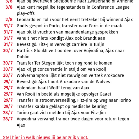
3/
8
Ajax bij overleven Shelbourne naar Zwitserland of Armenië
3/
8
Ajax kent mogelijke tegenstanders in Conference League
play-offs
2/
8
Leonardo en Tolu voor het eerst trefzeker bij winnend Ajax
31/
7
Godts gespot in Porto, transfer naar Paris in de maak
31/
7
Ajax plukt vruchten van maandenlange gesprekken
31/
7
Vanuit het niets kondigt Ajax ook Brandt aan
31/
7
Bevestigd: Fitz-Jim vervolgt carrière in Turijn
30/
7
Hattrick Gloukh velt oordeel over Vojvodina, Ajax naar
Dublin
30/
7
Transfer Ter Stegen lijkt toch nog rond te komen
30/
7
Ajax krijgt concurrentie in strijd om Van Rooij
30/
7
Wolverhampton lijkt niet rouwig om vertrek Arokodare
29/
7
Bevestigd: Ajax huurt Arokodare van de Wolves
29/
7
Volendam haalt Wolff terug van Ajax
29/
7
Van Rooij in beeld als mogelijke opvolger Gaaei
29/
7
Transfer in stroomversnelling, Fitz-Jim op weg naar Torino
29/
7
Transfer Kaplan geklapt op medische keuring
28/
7
Torino gaat zich melden bij Ajax voor Fitz-Jim
28/
7
Vojvodina vervangt trainer twee dagen voor return tegen
Ajax
Stel hier in welk nieuws jij belangrijk vindt.