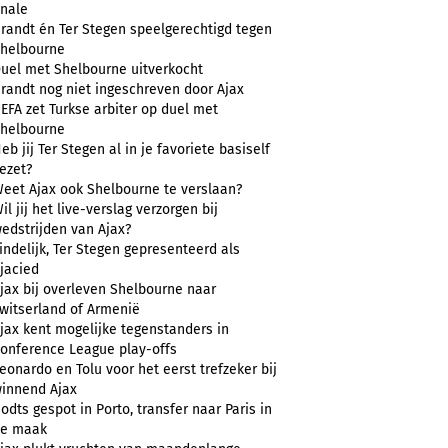
inale
randt én Ter Stegen speelgerechtigd tegen
helbourne
uel met Shelbourne uitverkocht
randt nog niet ingeschreven door Ajax
EFA zet Turkse arbiter op duel met
helbourne
eb jij Ter Stegen al in je favoriete basiself
ezet?
eet Ajax ook Shelbourne te verslaan?
il jij het live-verslag verzorgen bij
edstrijden van Ajax?
indelijk, Ter Stegen gepresenteerd als
jacied
jax bij overleven Shelbourne naar
witserland of Armenië
jax kent mogelijke tegenstanders in
onference League play-offs
eonardo en Tolu voor het eerst trefzeker bij
innend Ajax
odts gespot in Porto, transfer naar Paris in
e maak