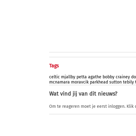
Tags
celtic
mjallby
petta
agathe
bobby
crainey
do
mcnamara
moravcik
parkhead
sutton
tebily
Wat vind jij van dit nieuws?
Om te reageren moet je eerst inloggen. Klik 