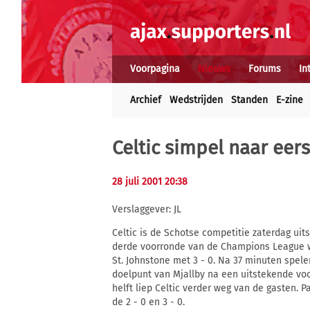
Voorpagina
Nieuws
Forums
In
Archief
Wedstrijden
Standen
E-zine
Celtic simpel naar eer
28 juli 2001 20:38
Verslaggever: JL
Celtic is de Schotse competitie zaterdag ui
derde voorronde van de Champions League w
St. Johnstone met 3 - 0. Na 37 minuten spel
doelpunt van Mjallby na een uitstekende vo
helft liep Celtic verder weg van de gasten. 
de 2 - 0 en 3 - 0.