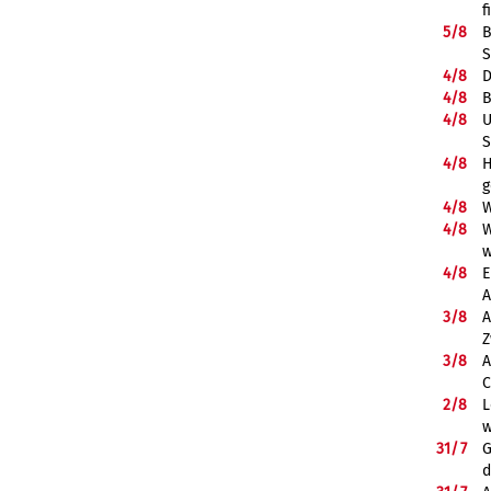
f
5/
8
B
S
4/
8
D
4/
8
B
4/
8
U
S
4/
8
H
g
4/
8
W
4/
8
W
w
4/
8
E
A
3/
8
A
Z
3/
8
A
C
2/
8
L
w
31/
7
G
d