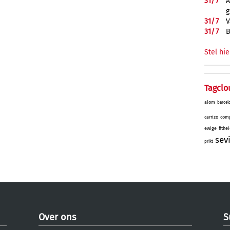
31/
7
A
g
31/
7
V
31/
7
B
Stel hie
Tagclo
alom
barcel
carrizo
comp
ewige
fithe
sev
prikt
Over ons
S