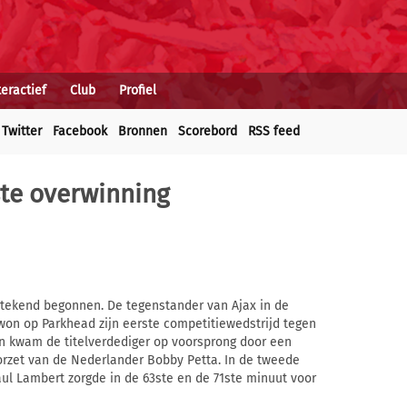
teractief
Club
Profiel
Twitter
Facebook
Bronnen
Scorebord
RSS feed
ste overwinning
tstekend begonnen. De tegenstander van Ajax in de
on op Parkhead zijn eerste competitiewedstrijd tegen
en kwam de titelverdediger op voorsprong door een
orzet van de Nederlander Bobby Petta. In de tweede
Paul Lambert zorgde in de 63ste en de 71ste minuut voor