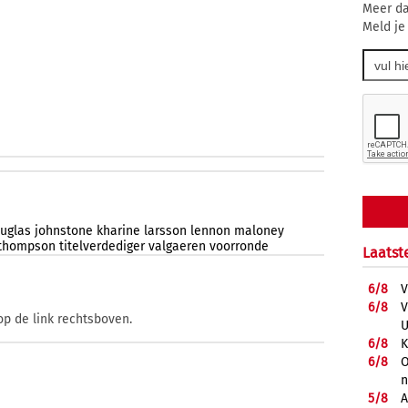
Meer da
Meld je
uglas
johnstone
kharine
larsson
lennon
maloney
thompson
titelverdediger
valgaeren
voorronde
Laatst
6/
8
V
6/
8
V
op de link rechtsboven.
U
6/
8
K
6/
8
O
5/
8
A