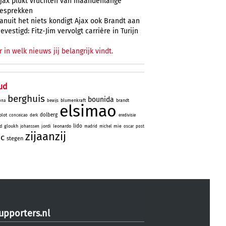
jax plukt vruchten van maandenlange
esprekken
anuit het niets kondigt Ajax ook Brandt aan
evestigd: Fitz-Jim vervolgt carrière in Turijn
r in welk nieuws jij belangrijk vindt.
ud
berghuis
bounida
blumenkraft
brandt
ona
bewijs
elsimao
dolberg
lot
conceicao
derk
eredivisie
lido
id
gloukh
jordi
leonardo
mie
johanssen
madrid
michel
oscar
post
zijaanzij
ic
stegen
upporters.nl