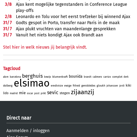
3/
8
Ajax kent mogelijke tegenstanders in Conference League
play-offs
2/
8
Leonardo en Tolu voor het eerst trefzeker bij winnend Ajax
31/
7
Godts gespot in Porto, transfer naar Paris in de maak
31/
7
Ajax plukt vruchten van maandenlange gesprekken
31/
7
Vanuit het niets kondigt Ajax ook Brandt aan
Stel hier in welk nieuws jij belangrijk vindt.
Tagcloud
berghuis
bounida
blumenkraft
complot
alom
barcelona
bewijs
brandt
calimero
carrizo
derk
elsimao
kiki
dolberg
eredivisie
ewige
gloukh
fitheid
gemiddeldes
johanssen
jordi
zijaanzij
sevic
mie
stegen
lido
madrid
oscar
post
prikt
Direct naar
Aanmelden
/
inloggen