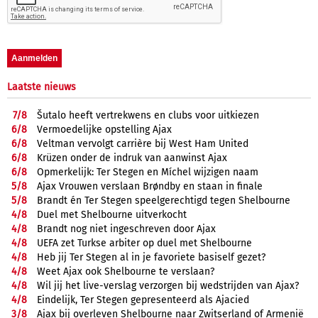
Laatste nieuws
7/
8
Šutalo heeft vertrekwens en clubs voor uitkiezen
6/
8
Vermoedelijke opstelling Ajax
6/
8
Veltman vervolgt carrière bij West Ham United
6/
8
Krüzen onder de indruk van aanwinst Ajax
6/
8
Opmerkelijk: Ter Stegen en Míchel wijzigen naam
5/
8
Ajax Vrouwen verslaan Brøndby en staan in finale
5/
8
Brandt én Ter Stegen speelgerechtigd tegen Shelbourne
4/
8
Duel met Shelbourne uitverkocht
4/
8
Brandt nog niet ingeschreven door Ajax
4/
8
UEFA zet Turkse arbiter op duel met Shelbourne
4/
8
Heb jij Ter Stegen al in je favoriete basiself gezet?
4/
8
Weet Ajax ook Shelbourne te verslaan?
4/
8
Wil jij het live-verslag verzorgen bij wedstrijden van Ajax?
4/
8
Eindelijk, Ter Stegen gepresenteerd als Ajacied
3/
8
Ajax bij overleven Shelbourne naar Zwitserland of Armenië