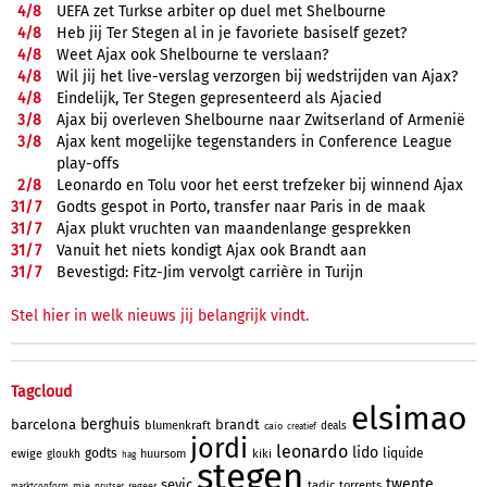
4/
8
UEFA zet Turkse arbiter op duel met Shelbourne
4/
8
Heb jij Ter Stegen al in je favoriete basiself gezet?
4/
8
Weet Ajax ook Shelbourne te verslaan?
4/
8
Wil jij het live-verslag verzorgen bij wedstrijden van Ajax?
4/
8
Eindelijk, Ter Stegen gepresenteerd als Ajacied
3/
8
Ajax bij overleven Shelbourne naar Zwitserland of Armenië
3/
8
Ajax kent mogelijke tegenstanders in Conference League
play-offs
2/
8
Leonardo en Tolu voor het eerst trefzeker bij winnend Ajax
31/
7
Godts gespot in Porto, transfer naar Paris in de maak
31/
7
Ajax plukt vruchten van maandenlange gesprekken
31/
7
Vanuit het niets kondigt Ajax ook Brandt aan
31/
7
Bevestigd: Fitz-Jim vervolgt carrière in Turijn
Stel hier in welk nieuws jij belangrijk vindt.
Tagcloud
elsimao
berghuis
barcelona
brandt
blumenkraft
deals
caio
creatief
jordi
leonardo
lido
godts
liquide
ewige
huursom
kiki
gloukh
hag
stegen
twente
sevic
tadic
torrents
mie
regeer
marktconform
prutser