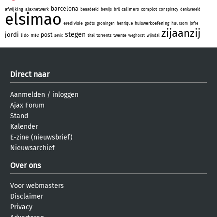
barcelona
afwijking
ajaxnetwerk
calimero
complot
benadeeld
bewijs
bril
conspiracy
denkwereld
elsimao
eredivisie
huiswerkoefening
godts
groningen
henrique
huursom
jofre
zijaanzij
stegen
jordi
post
mie
lido
torrents
twente
sevic
titel
weghorst
wijndal
Direct naar
Aanmelden
/
inloggen
Ajax Forum
Stand
Kalender
E-zine (nieuwsbrief)
Nieuwsarchief
Over ons
Voor webmasters
Disclaimer
Privacy