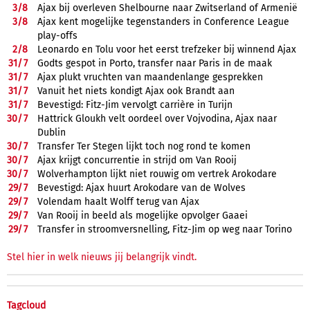
3/
8
Ajax bij overleven Shelbourne naar Zwitserland of Armenië
3/
8
Ajax kent mogelijke tegenstanders in Conference League
play-offs
2/
8
Leonardo en Tolu voor het eerst trefzeker bij winnend Ajax
31/
7
Godts gespot in Porto, transfer naar Paris in de maak
31/
7
Ajax plukt vruchten van maandenlange gesprekken
31/
7
Vanuit het niets kondigt Ajax ook Brandt aan
31/
7
Bevestigd: Fitz-Jim vervolgt carrière in Turijn
30/
7
Hattrick Gloukh velt oordeel over Vojvodina, Ajax naar
Dublin
30/
7
Transfer Ter Stegen lijkt toch nog rond te komen
30/
7
Ajax krijgt concurrentie in strijd om Van Rooij
30/
7
Wolverhampton lijkt niet rouwig om vertrek Arokodare
29/
7
Bevestigd: Ajax huurt Arokodare van de Wolves
29/
7
Volendam haalt Wolff terug van Ajax
29/
7
Van Rooij in beeld als mogelijke opvolger Gaaei
29/
7
Transfer in stroomversnelling, Fitz-Jim op weg naar Torino
Stel hier in welk nieuws jij belangrijk vindt.
Tagcloud