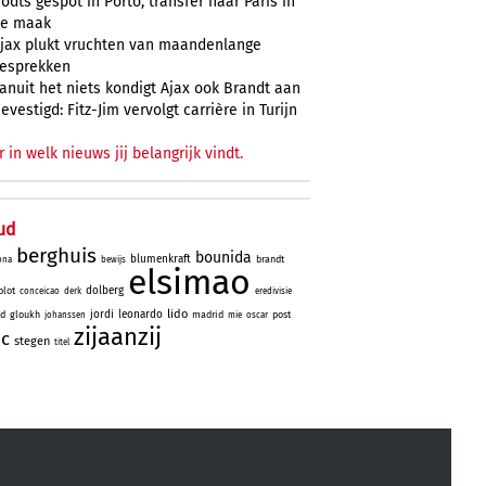
odts gespot in Porto, transfer naar Paris in
e maak
jax plukt vruchten van maandenlange
esprekken
anuit het niets kondigt Ajax ook Brandt aan
evestigd: Fitz-Jim vervolgt carrière in Turijn
r in welk nieuws jij belangrijk vindt.
ud
berghuis
bounida
blumenkraft
brandt
ona
bewijs
elsimao
dolberg
lot
conceicao
derk
eredivisie
lido
jordi
leonardo
id
gloukh
madrid
post
johanssen
mie
oscar
zijaanzij
ic
stegen
titel