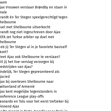
naam
jax Vrouwen verslaan Brøndby en staan in
inale
randt én Ter Stegen speelgerechtigd tegen
helbourne
uel met Shelbourne uitverkocht
randt nog niet ingeschreven door Ajax
EFA zet Turkse arbiter op duel met
helbourne
eb jij Ter Stegen al in je favoriete basiself
ezet?
eet Ajax ook Shelbourne te verslaan?
il jij het live-verslag verzorgen bij
edstrijden van Ajax?
indelijk, Ter Stegen gepresenteerd als
jacied
jax bij overleven Shelbourne naar
witserland of Armenië
jax kent mogelijke tegenstanders in
onference League play-offs
eonardo en Tolu voor het eerst trefzeker bij
innend Ajax