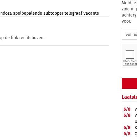
Meld je
zine in
ndoza
spelbepalende
subtopper
telegraaf
vacante
achterg
voor.
op de link rechtsboven.
Laatst
6/
8
V
6/
8
V
U
6/
8
K
6/
8
O