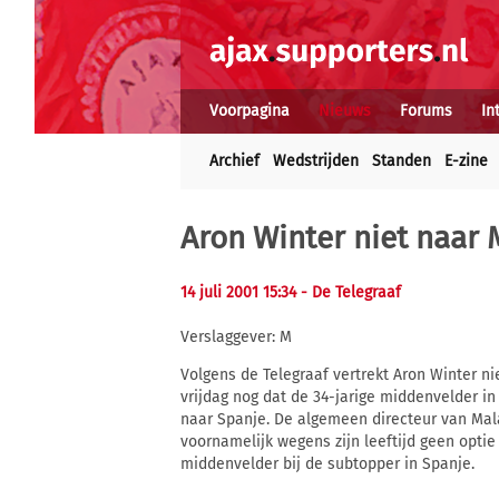
Voorpagina
Nieuws
Forums
In
Archief
Wedstrijden
Standen
E-zine
Aron Winter niet naar 
14 juli 2001 15:34
- De Telegraaf
Verslaggever: M
Volgens de Telegraaf vertrekt Aron Winter 
vrijdag nog dat de 34-jarige middenvelder i
naar Spanje. De algemeen directeur van Mala
voornamelijk wegens zijn leeftijd geen opti
middenvelder bij de subtopper in Spanje.