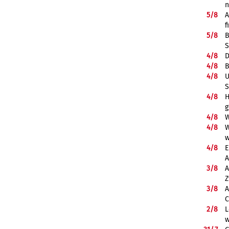
5/
8
A
f
5/
8
B
S
4/
8
D
4/
8
B
4/
8
U
S
4/
8
H
g
4/
8
W
4/
8
W
w
4/
8
E
A
3/
8
A
Z
3/
8
A
C
2/
8
L
w