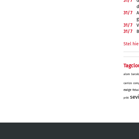
31/
7
G
d
31/
7
A
g
31/
7
V
31/
7
B
Stel hie
Tagclo
alom
barcel
carrizo
comp
ewige
fithe
sev
prikt