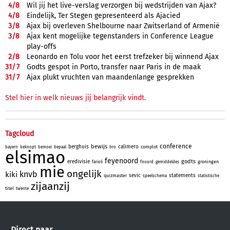
4/
8
Wil jij het live-verslag verzorgen bij wedstrijden van Ajax?
4/
8
Eindelijk, Ter Stegen gepresenteerd als Ajacied
3/
8
Ajax bij overleven Shelbourne naar Zwitserland of Armenië
3/
8
Ajax kent mogelijke tegenstanders in Conference League
play-offs
2/
8
Leonardo en Tolu voor het eerst trefzeker bij winnend Ajax
31/
7
Godts gespot in Porto, transfer naar Paris in de maak
31/
7
Ajax plukt vruchten van maandenlange gesprekken
Stel hier in welk nieuws jij belangrijk vindt.
Tagcloud
conference
bewijs
berghuis
calimero
complot
bayern
beknopt
bemoei
bepaal
bro
elsimao
feyenoord
godts
eredivisie
groningen
farioli
fnoord
gemiddeldes
mie
ongelijk
knvb
kiki
sevic
statements
quizmaster
speelschema
statistische
zijaanzij
titel
twente
Direct naar