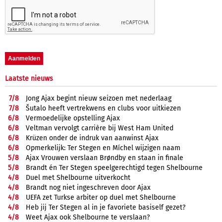
Laatste nieuws
7/
8
Jong Ajax begint nieuw seizoen met nederlaag
7/
8
Šutalo heeft vertrekwens en clubs voor uitkiezen
6/
8
Vermoedelijke opstelling Ajax
6/
8
Veltman vervolgt carrière bij West Ham United
6/
8
Krüzen onder de indruk van aanwinst Ajax
6/
8
Opmerkelijk: Ter Stegen en Míchel wijzigen naam
5/
8
Ajax Vrouwen verslaan Brøndby en staan in finale
5/
8
Brandt én Ter Stegen speelgerechtigd tegen Shelbourne
4/
8
Duel met Shelbourne uitverkocht
4/
8
Brandt nog niet ingeschreven door Ajax
4/
8
UEFA zet Turkse arbiter op duel met Shelbourne
4/
8
Heb jij Ter Stegen al in je favoriete basiself gezet?
4/
8
Weet Ajax ook Shelbourne te verslaan?