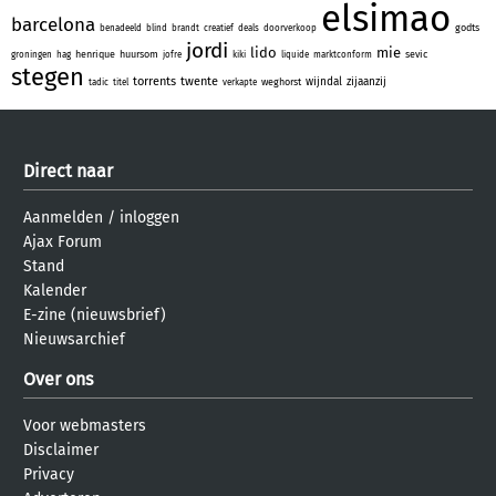
elsimao
barcelona
godts
benadeeld
blind
brandt
creatief
deals
doorverkoop
jordi
lido
mie
henrique
huursom
sevic
groningen
hag
jofre
kiki
liquide
marktconform
stegen
torrents
twente
wijndal
zijaanzij
weghorst
tadic
titel
verkapte
Direct naar
Aanmelden
/
inloggen
Ajax Forum
Stand
Kalender
E-zine (nieuwsbrief)
Nieuwsarchief
Over ons
Voor webmasters
Disclaimer
Privacy