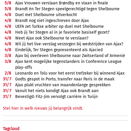
5/
8
Ajax Vrouwen verslaan Brøndby en staan in finale
5/
8
Brandt én Ter Stegen speelgerechtigd tegen Shelbourne
4/
8
Duel met Shelbourne uitverkocht
4/
8
Brandt nog niet ingeschreven door Ajax
4/
8
UEFA zet Turkse arbiter op duel met Shelbourne
4/
8
Heb jij Ter Stegen al in je favoriete basiself gezet?
4/
8
Weet Ajax ook Shelbourne te verslaan?
4/
8
Wil jij het live-verslag verzorgen bij wedstrijden van Ajax?
4/
8
Eindelijk, Ter Stegen gepresenteerd als Ajacied
3/
8
Ajax bij overleven Shelbourne naar Zwitserland of Armenië
3/
8
Ajax kent mogelijke tegenstanders in Conference League
play-offs
2/
8
Leonardo en Tolu voor het eerst trefzeker bij winnend Ajax
31/
7
Godts gespot in Porto, transfer naar Paris in de maak
31/
7
Ajax plukt vruchten van maandenlange gesprekken
31/
7
Vanuit het niets kondigt Ajax ook Brandt aan
31/
7
Bevestigd: Fitz-Jim vervolgt carrière in Turijn
Stel hier in welk nieuws jij belangrijk vindt.
Tagcloud