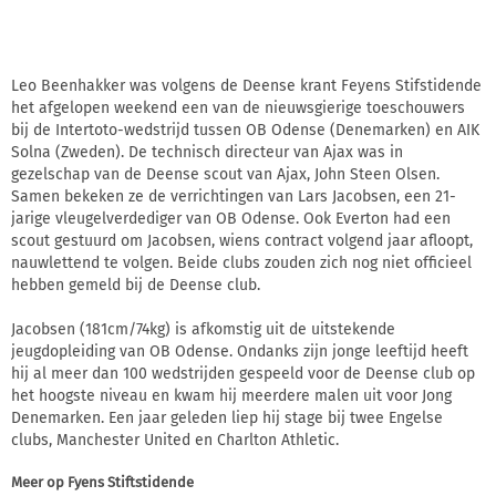
Leo Beenhakker was volgens de Deense krant Feyens Stifstidende
het afgelopen weekend een van de nieuwsgierige toeschouwers
bij de Intertoto-wedstrijd tussen OB Odense (Denemarken) en AIK
Solna (Zweden). De technisch directeur van Ajax was in
gezelschap van de Deense scout van Ajax, John Steen Olsen.
Samen bekeken ze de verrichtingen van Lars Jacobsen, een 21-
jarige vleugelverdediger van OB Odense. Ook Everton had een
scout gestuurd om Jacobsen, wiens contract volgend jaar afloopt,
nauwlettend te volgen. Beide clubs zouden zich nog niet officieel
hebben gemeld bij de Deense club.
Jacobsen (181cm/74kg) is afkomstig uit de uitstekende
jeugdopleiding van OB Odense. Ondanks zijn jonge leeftijd heeft
hij al meer dan 100 wedstrijden gespeeld voor de Deense club op
het hoogste niveau en kwam hij meerdere malen uit voor Jong
Denemarken. Een jaar geleden liep hij stage bij twee Engelse
clubs, Manchester United en Charlton Athletic.
Meer op
Fyens Stiftstidende