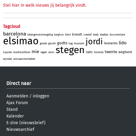
Stel hier in welk nieuws jij belangrijk vindt.
Tagcloud
barcelona
brandt
belangenverstrengeling
berghuis
blind
creatief
deals
dealtjes
documentaire
elsimao
jordi
lido
godts
leonardo
huursom
gerede
gloukh
hag
stegen
mie
twente
weghorst
tadic
liquide
marktconform
sevic
torrents
regeer
wijndal
winnaarsmentaliteit
Direct naar
Aanmelden
/
inloggen
Ajax Forum
Stand
Kalender
E-zine (nieuwsbrief)
Nieuwsarchief