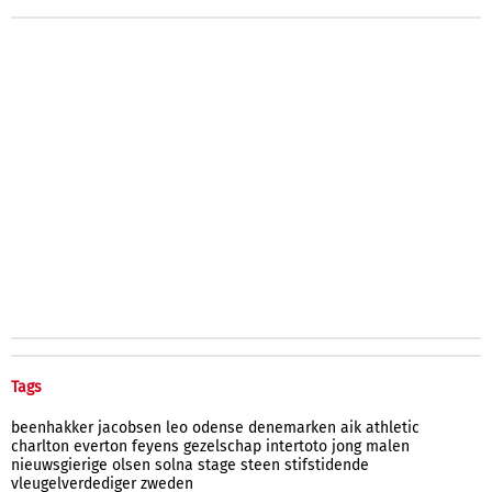
Tags
beenhakker
jacobsen
leo
odense
denemarken
aik
athletic
charlton
everton
feyens
gezelschap
intertoto
jong
malen
nieuwsgierige
olsen
solna
stage
steen
stifstidende
vleugelverdediger
zweden