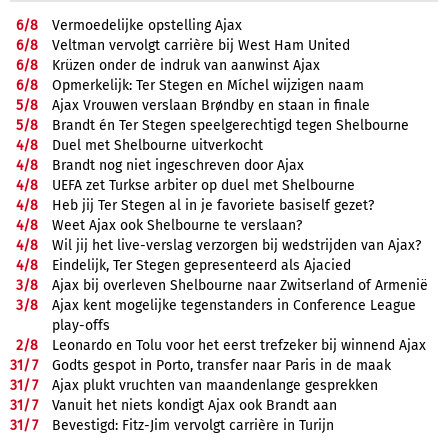
6/
8
Vermoedelijke opstelling Ajax
6/
8
Veltman vervolgt carrière bij West Ham United
6/
8
Krüzen onder de indruk van aanwinst Ajax
6/
8
Opmerkelijk: Ter Stegen en Míchel wijzigen naam
5/
8
Ajax Vrouwen verslaan Brøndby en staan in finale
5/
8
Brandt én Ter Stegen speelgerechtigd tegen Shelbourne
4/
8
Duel met Shelbourne uitverkocht
4/
8
Brandt nog niet ingeschreven door Ajax
4/
8
UEFA zet Turkse arbiter op duel met Shelbourne
4/
8
Heb jij Ter Stegen al in je favoriete basiself gezet?
4/
8
Weet Ajax ook Shelbourne te verslaan?
4/
8
Wil jij het live-verslag verzorgen bij wedstrijden van Ajax?
4/
8
Eindelijk, Ter Stegen gepresenteerd als Ajacied
3/
8
Ajax bij overleven Shelbourne naar Zwitserland of Armenië
3/
8
Ajax kent mogelijke tegenstanders in Conference League
play-offs
2/
8
Leonardo en Tolu voor het eerst trefzeker bij winnend Ajax
31/
7
Godts gespot in Porto, transfer naar Paris in de maak
31/
7
Ajax plukt vruchten van maandenlange gesprekken
31/
7
Vanuit het niets kondigt Ajax ook Brandt aan
31/
7
Bevestigd: Fitz-Jim vervolgt carrière in Turijn