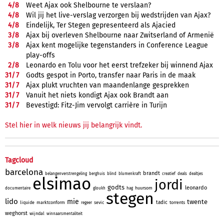
4/
8
Weet Ajax ook Shelbourne te verslaan?
4/
8
Wil jij het live-verslag verzorgen bij wedstrijden van Ajax?
4/
8
Eindelijk, Ter Stegen gepresenteerd als Ajacied
3/
8
Ajax bij overleven Shelbourne naar Zwitserland of Armenië
3/
8
Ajax kent mogelijke tegenstanders in Conference League
play-offs
2/
8
Leonardo en Tolu voor het eerst trefzeker bij winnend Ajax
31/
7
Godts gespot in Porto, transfer naar Paris in de maak
31/
7
Ajax plukt vruchten van maandenlange gesprekken
31/
7
Vanuit het niets kondigt Ajax ook Brandt aan
31/
7
Bevestigd: Fitz-Jim vervolgt carrière in Turijn
Stel hier in welk nieuws jij belangrijk vindt.
Tagcloud
barcelona
brandt
belangenverstrengeling
berghuis
blind
blumenkraft
creatief
deals
dealtjes
elsimao
jordi
godts
leonardo
huursom
documentaire
gloukh
hag
stegen
lido
mie
twente
tadic
liquide
marktconform
sevic
torrents
regeer
weghorst
wijndal
winnaarsmentaliteit