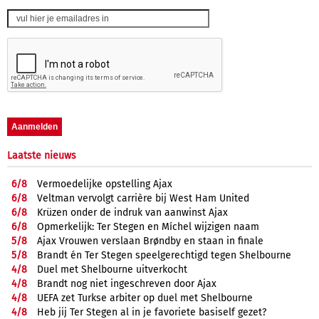
Laatste nieuws
6/
8
Vermoedelijke opstelling Ajax
6/
8
Veltman vervolgt carrière bij West Ham United
6/
8
Krüzen onder de indruk van aanwinst Ajax
6/
8
Opmerkelijk: Ter Stegen en Míchel wijzigen naam
5/
8
Ajax Vrouwen verslaan Brøndby en staan in finale
5/
8
Brandt én Ter Stegen speelgerechtigd tegen Shelbourne
4/
8
Duel met Shelbourne uitverkocht
4/
8
Brandt nog niet ingeschreven door Ajax
4/
8
UEFA zet Turkse arbiter op duel met Shelbourne
4/
8
Heb jij Ter Stegen al in je favoriete basiself gezet?