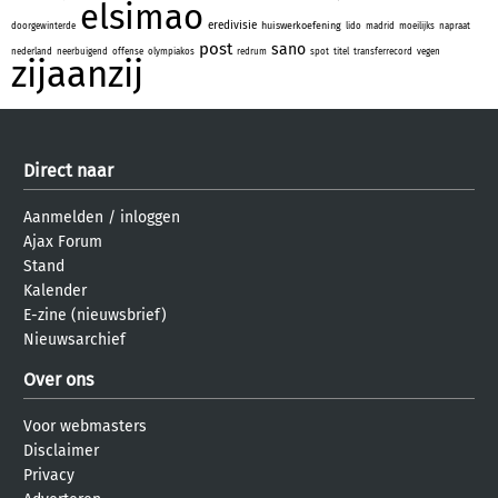
elsimao
eredivisie
huiswerkoefening
doorgewinterde
lido
madrid
moeilijks
napraat
post
sano
nederland
neerbuigend
offense
olympiakos
redrum
spot
titel
transferrecord
vegen
zijaanzij
Direct naar
Aanmelden
/
inloggen
Ajax Forum
Stand
Kalender
E-zine (nieuwsbrief)
Nieuwsarchief
Over ons
Voor webmasters
Disclaimer
Privacy