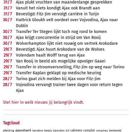
31/
7
Ajax plukt vruchten van maandenlange gesprekken
31/
7
Vanuit het niets kondigt Ajax ook Brandt aan
31/
7
Bevestigd: Fitz-Jim vervolgt carrière in Turijn
30/
7
Hattrick Gloukh velt oordeel over Vojvodina, Ajax naar
Dublin
30/
7
Transfer Ter Stegen lijkt toch nog rond te komen
30/
7
Ajax krijgt concurrentie in strijd om Van Rooij
30/
7
Wolverhampton lijkt niet rouwig om vertrek Arokodare
29/
7
Bevestigd: Ajax huurt Arokodare van de Wolves
29/
7
Volendam haalt Wolff terug van Ajax
29/
7
Van Rooij in beeld als mogelijke opvolger Gaaei
29/
7
Transfer in stroomversnelling, Fitz-Jim op weg naar Torino
29/
7
Transfer Kaplan geklapt op medische keuring
28/
7
Torino gaat zich melden bij Ajax voor Fitz-Jim
28/
7
Vojvodina vervangt trainer twee dagen voor return tegen
Ajax
Stel hier in welk nieuws jij belangrijk vindt.
Tagcloud
ajaxnetwerk
calimero
complot
afwijking
bewijs
barcelona
bijzonders
bril
conspiracy
denkwereld