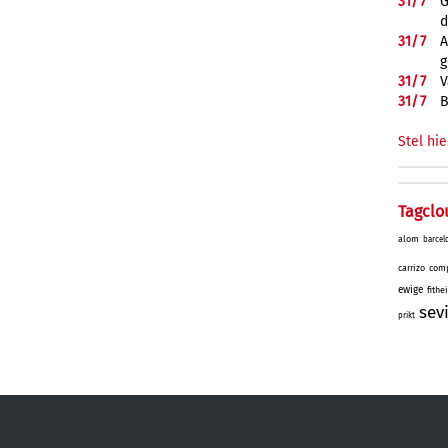
31/
7
G
d
31/
7
A
g
31/
7
V
31/
7
B
Stel hie
Tagclo
alom
barcel
carrizo
comp
ewige
fithe
sev
prikt