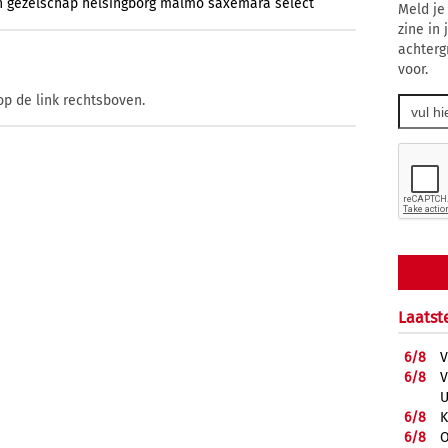
n
gezelschap
helsingborg
malmo
saxemara
select
Meld je
zine in
achterg
voor.
op de link rechtsboven.
Laatst
6/
8
V
6/
8
V
U
6/
8
K
6/
8
O