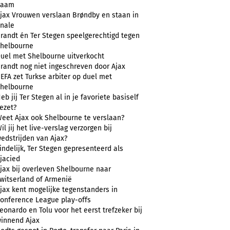
naam
jax Vrouwen verslaan Brøndby en staan in
inale
randt én Ter Stegen speelgerechtigd tegen
helbourne
uel met Shelbourne uitverkocht
randt nog niet ingeschreven door Ajax
EFA zet Turkse arbiter op duel met
helbourne
eb jij Ter Stegen al in je favoriete basiself
ezet?
eet Ajax ook Shelbourne te verslaan?
il jij het live-verslag verzorgen bij
edstrijden van Ajax?
indelijk, Ter Stegen gepresenteerd als
jacied
jax bij overleven Shelbourne naar
witserland of Armenië
jax kent mogelijke tegenstanders in
onference League play-offs
eonardo en Tolu voor het eerst trefzeker bij
innend Ajax