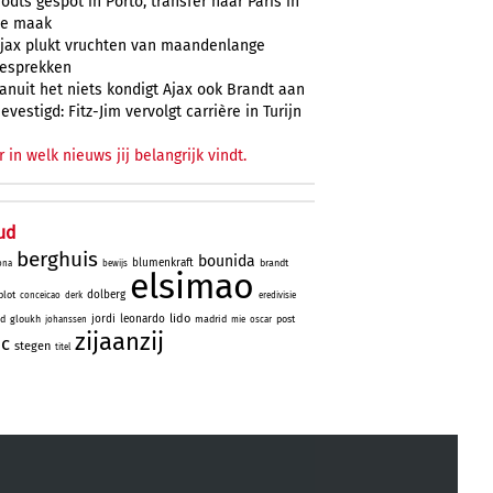
odts gespot in Porto, transfer naar Paris in
e maak
jax plukt vruchten van maandenlange
esprekken
anuit het niets kondigt Ajax ook Brandt aan
evestigd: Fitz-Jim vervolgt carrière in Turijn
r in welk nieuws jij belangrijk vindt.
ud
berghuis
bounida
blumenkraft
brandt
ona
bewijs
elsimao
dolberg
lot
conceicao
derk
eredivisie
lido
jordi
leonardo
id
gloukh
madrid
post
johanssen
mie
oscar
zijaanzij
ic
stegen
titel