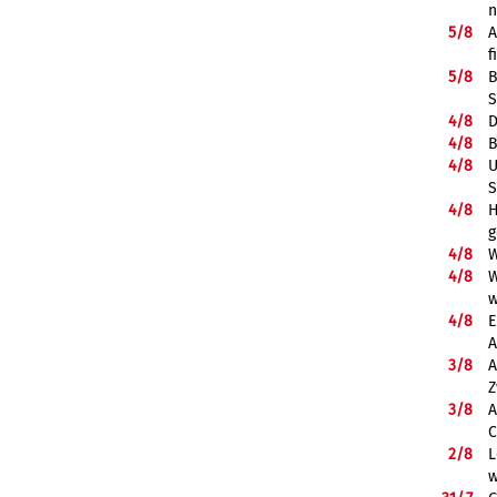
5/
8
A
f
5/
8
B
S
4/
8
D
4/
8
B
4/
8
U
S
4/
8
H
g
4/
8
W
4/
8
W
w
4/
8
E
A
3/
8
A
Z
3/
8
A
C
2/
8
L
w