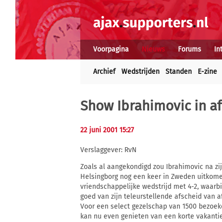
Voorpagina
Nieuws
Forums
In
Archief
Wedstrijden
Standen
E-zine
Show Ibrahimovic in a
22 juni 2001 15:27
Verslaggever: RvN
Zoals al aangekondigd zou Ibrahimovic na zij
Helsingborg nog een keer in Zweden uitkom
vriendschappelijke wedstrijd met 4-2, waarbi
goed van zijn teleurstellende afscheid van a
Voor een select gezelschap van 1500 bezoeke
kan nu even genieten van een korte vakantie.