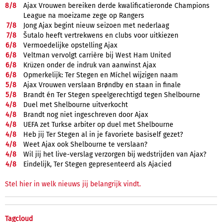
8/
8
Ajax Vrouwen bereiken derde kwalificatieronde Champions
League na moeizame zege op Rangers
7/
8
Jong Ajax begint nieuw seizoen met nederlaag
7/
8
Šutalo heeft vertrekwens en clubs voor uitkiezen
6/
8
Vermoedelijke opstelling Ajax
6/
8
Veltman vervolgt carrière bij West Ham United
6/
8
Krüzen onder de indruk van aanwinst Ajax
6/
8
Opmerkelijk: Ter Stegen en Míchel wijzigen naam
5/
8
Ajax Vrouwen verslaan Brøndby en staan in finale
5/
8
Brandt én Ter Stegen speelgerechtigd tegen Shelbourne
4/
8
Duel met Shelbourne uitverkocht
4/
8
Brandt nog niet ingeschreven door Ajax
4/
8
UEFA zet Turkse arbiter op duel met Shelbourne
4/
8
Heb jij Ter Stegen al in je favoriete basiself gezet?
4/
8
Weet Ajax ook Shelbourne te verslaan?
4/
8
Wil jij het live-verslag verzorgen bij wedstrijden van Ajax?
4/
8
Eindelijk, Ter Stegen gepresenteerd als Ajacied
Stel hier in welk nieuws jij belangrijk vindt.
Tagcloud