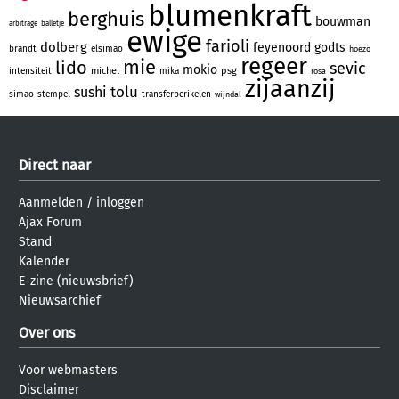
blumenkraft
berghuis
bouwman
arbitrage
balletje
ewige
farioli
dolberg
feyenoord
godts
brandt
elsimao
hoezo
regeer
mie
lido
sevic
mokio
michel
psg
intensiteit
mika
rosa
zijaanzij
tolu
sushi
simao
stempel
transferperikelen
wijndal
Direct naar
Aanmelden
/
inloggen
Ajax Forum
Stand
Kalender
E-zine (nieuwsbrief)
Nieuwsarchief
Over ons
Voor webmasters
Disclaimer