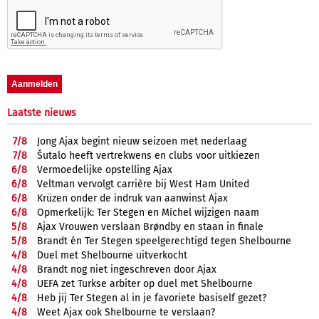
Laatste nieuws
7/
8
Jong Ajax begint nieuw seizoen met nederlaag
7/
8
Šutalo heeft vertrekwens en clubs voor uitkiezen
6/
8
Vermoedelijke opstelling Ajax
6/
8
Veltman vervolgt carrière bij West Ham United
6/
8
Krüzen onder de indruk van aanwinst Ajax
6/
8
Opmerkelijk: Ter Stegen en Míchel wijzigen naam
5/
8
Ajax Vrouwen verslaan Brøndby en staan in finale
5/
8
Brandt én Ter Stegen speelgerechtigd tegen Shelbourne
4/
8
Duel met Shelbourne uitverkocht
4/
8
Brandt nog niet ingeschreven door Ajax
4/
8
UEFA zet Turkse arbiter op duel met Shelbourne
4/
8
Heb jij Ter Stegen al in je favoriete basiself gezet?
4/
8
Weet Ajax ook Shelbourne te verslaan?