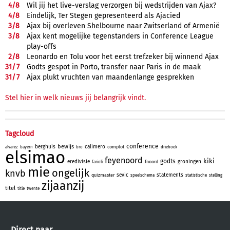
4/
8
Wil jij het live-verslag verzorgen bij wedstrijden van Ajax?
4/
8
Eindelijk, Ter Stegen gepresenteerd als Ajacied
3/
8
Ajax bij overleven Shelbourne naar Zwitserland of Armenië
3/
8
Ajax kent mogelijke tegenstanders in Conference League
play-offs
2/
8
Leonardo en Tolu voor het eerst trefzeker bij winnend Ajax
31/
7
Godts gespot in Porto, transfer naar Paris in de maak
31/
7
Ajax plukt vruchten van maandenlange gesprekken
Stel hier in welk nieuws jij belangrijk vindt.
Tagcloud
conference
bewijs
berghuis
calimero
complot
alvarez
bayern
bro
driehoek
elsimao
feyenoord
kiki
godts
eredivisie
groningen
fnoord
farioli
mie
ongelijk
knvb
sevic
statements
quizmaster
speelschema
statistische
stelling
zijaanzij
titel
title
twente
Direct naar