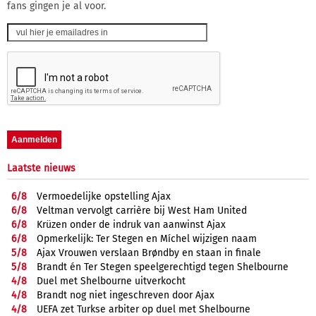
fans gingen je al voor.
Laatste nieuws
6/
8
Vermoedelijke opstelling Ajax
6/
8
Veltman vervolgt carrière bij West Ham United
6/
8
Krüzen onder de indruk van aanwinst Ajax
6/
8
Opmerkelijk: Ter Stegen en Míchel wijzigen naam
5/
8
Ajax Vrouwen verslaan Brøndby en staan in finale
5/
8
Brandt én Ter Stegen speelgerechtigd tegen Shelbourne
4/
8
Duel met Shelbourne uitverkocht
4/
8
Brandt nog niet ingeschreven door Ajax
4/
8
UEFA zet Turkse arbiter op duel met Shelbourne