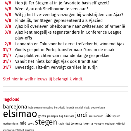
4/
8
Heb jij Ter Stegen al in je favoriete basiself gezet?
4/
8
Weet Ajax ook Shelbourne te verslaan?
4/
8
Wil jij het live-verslag verzorgen bij wedstrijden van Ajax?
4/
8
Eindelijk, Ter Stegen gepresenteerd als Ajacied
3/
8
Ajax bij overleven Shelbourne naar Zwitserland of Armenië
3/
8
Ajax kent mogelijke tegenstanders in Conference League
play-offs
2/
8
Leonardo en Tolu voor het eerst trefzeker bij winnend Ajax
31/
7
Godts gespot in Porto, transfer naar Paris in de maak
31/
7
Ajax plukt vruchten van maandenlange gesprekken
31/
7
Vanuit het niets kondigt Ajax ook Brandt aan
31/
7
Bevestigd: Fitz-Jim vervolgt carrière in Turijn
Stel hier in welk nieuws jij belangrijk vindt.
Tagcloud
barcelona
brandt
belangenverstrengeling
benadeeld
creatief
deals
doorverkoop
elsimao
jordi
lido
godts
groningen
hag
huursom
kiki
leonardo
liquide
stegen
mie
torrents
twente
sevic
tadic
weghorst
wijndal
marktconform
titel
verkapte
winnaarsmentaliteit
zijaanzij