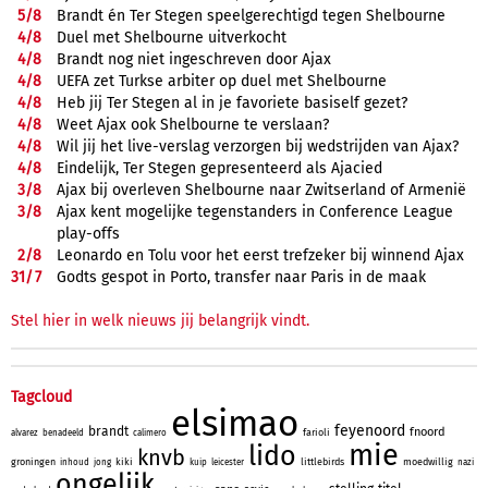
5/
8
Brandt én Ter Stegen speelgerechtigd tegen Shelbourne
4/
8
Duel met Shelbourne uitverkocht
4/
8
Brandt nog niet ingeschreven door Ajax
4/
8
UEFA zet Turkse arbiter op duel met Shelbourne
4/
8
Heb jij Ter Stegen al in je favoriete basiself gezet?
4/
8
Weet Ajax ook Shelbourne te verslaan?
4/
8
Wil jij het live-verslag verzorgen bij wedstrijden van Ajax?
4/
8
Eindelijk, Ter Stegen gepresenteerd als Ajacied
3/
8
Ajax bij overleven Shelbourne naar Zwitserland of Armenië
3/
8
Ajax kent mogelijke tegenstanders in Conference League
play-offs
2/
8
Leonardo en Tolu voor het eerst trefzeker bij winnend Ajax
31/
7
Godts gespot in Porto, transfer naar Paris in de maak
Stel hier in welk nieuws jij belangrijk vindt.
Tagcloud
elsimao
feyenoord
brandt
fnoord
farioli
alvarez
benadeeld
calimero
mie
lido
knvb
groningen
kiki
littlebirds
moedwillig
inhoud
jong
kuip
leicester
nazi
ongelijk