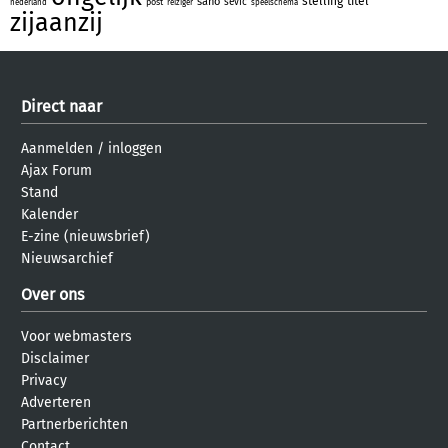
stelling
titel
sano
sevic
post
nederland
reiziger
speelschema
zijaanzij
Direct naar
Aanmelden
/
inloggen
Ajax Forum
Stand
Kalender
E-zine (nieuwsbrief)
Nieuwsarchief
Over ons
Voor webmasters
Disclaimer
Privacy
Adverteren
Partnerberichten
Contact