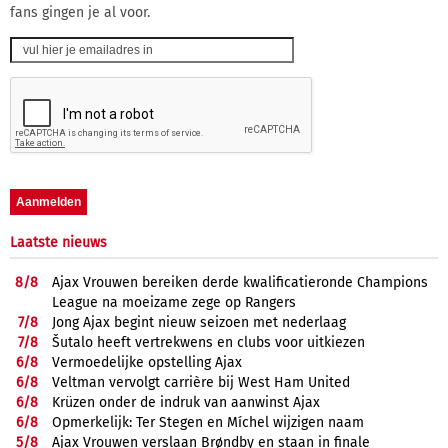
fans gingen je al voor.
Laatste nieuws
8/
8
Ajax Vrouwen bereiken derde kwalificatieronde Champions
League na moeizame zege op Rangers
7/
8
Jong Ajax begint nieuw seizoen met nederlaag
7/
8
Šutalo heeft vertrekwens en clubs voor uitkiezen
6/
8
Vermoedelijke opstelling Ajax
6/
8
Veltman vervolgt carrière bij West Ham United
6/
8
Krüzen onder de indruk van aanwinst Ajax
6/
8
Opmerkelijk: Ter Stegen en Míchel wijzigen naam
5/
8
Ajax Vrouwen verslaan Brøndby en staan in finale