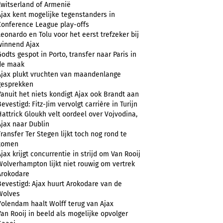
Zwitserland of Armenië
Ajax kent mogelijke tegenstanders in
Conference League play-offs
Leonardo en Tolu voor het eerst trefzeker bij
winnend Ajax
Godts gespot in Porto, transfer naar Paris in
de maak
Ajax plukt vruchten van maandenlange
gesprekken
Vanuit het niets kondigt Ajax ook Brandt aan
evestigd: Fitz-Jim vervolgt carrière in Turijn
Hattrick Gloukh velt oordeel over Vojvodina,
Ajax naar Dublin
Transfer Ter Stegen lijkt toch nog rond te
komen
Ajax krijgt concurrentie in strijd om Van Rooij
Wolverhampton lijkt niet rouwig om vertrek
Arokodare
Bevestigd: Ajax huurt Arokodare van de
Wolves
Volendam haalt Wolff terug van Ajax
Van Rooij in beeld als mogelijke opvolger