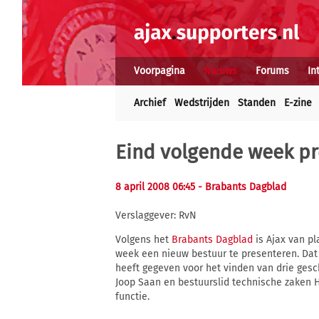
Voorpagina
Nieuws
Forums
In
Archief
Wedstrijden
Standen
E-zine
Eind volgende week pr
8 april 2008 06:45
- Brabants Dagblad
Verslaggever: RvN
Volgens het
Brabants Dagblad
is Ajax van pl
week een nieuw bestuur te presenteren. Dat 
heeft gegeven voor het vinden van drie gesc
Joop Saan en bestuurslid technische zaken H
functie.