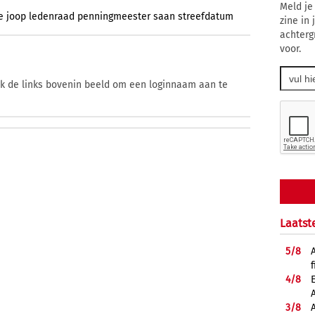
Meld je
e
joop
ledenraad
penningmeester
saan
streefdatum
zine in
achterg
voor.
ik de links bovenin beeld om een loginnaam aan te
Laatst
5/
8
f
4/
8
3/
8