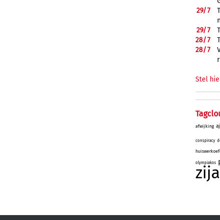
29/
7
29/
7
28/
7
28/
7
Stel hie
Tagclo
a
afwijking
conspiracy
d
huiswerkoef
olympiakos
zij