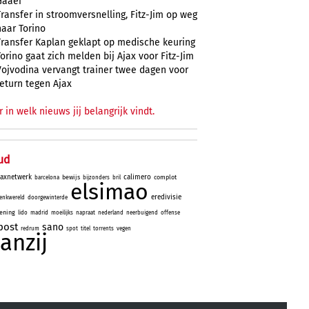
Gaaei
Transfer in stroomversnelling, Fitz-Jim op weg
naar Torino
Transfer Kaplan geklapt op medische keuring
Torino gaat zich melden bij Ajax voor Fitz-Jim
Vojvodina vervangt trainer twee dagen voor
return tegen Ajax
r in welk nieuws jij belangrijk vindt.
ud
jaxnetwerk
calimero
bewijs
complot
barcelona
bijzonders
bril
elsimao
eredivisie
enkwereld
doorgewinterde
ening
lido
madrid
moeilijks
napraat
nederland
neerbuigend
offense
post
sano
redrum
spot
titel
torrents
vegen
aanzij